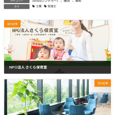
Jimdo(ジンドゥー)
、
横浜
、
青系
カテゴリー
士業
税理士
タグ
前の記事
NPO法人 さくら保育室
2023年3月9日
次の記事