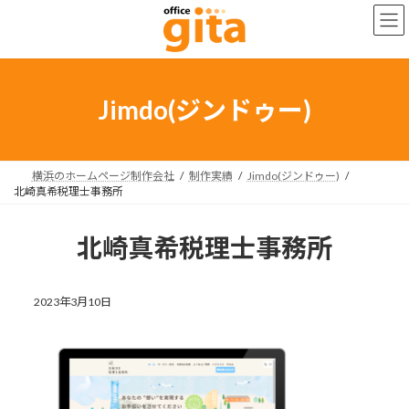
コ
ナ
ン
ビ
テ
ゲ
ン
ー
ツ
シ
へ
ョ
Jimdo(ジンドゥー)
ス
ン
キ
に
ッ
移
プ
動
横浜のホームページ制作会社
制作実績
Jimdo(ジンドゥー)
北崎真希税理士事務所
北崎真希税理士事務所
2023年3月10日