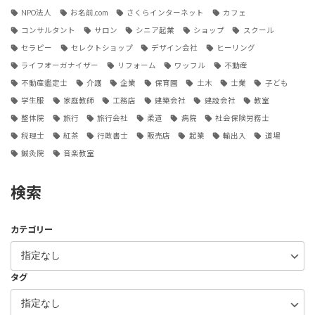
NPO法人
お名前.com
さくらインターネット
カフェ
コンサルタント
サロン
シニア起業
ショップ
スクール
セラピー
セレクトショップ
デザイン会社
ヒーリング
ライフオーガナイザー
リフォーム
ワッフル
不動産
不動産鑑定士
介護
企業
保育園
土木
士業
子ども
学生服
家庭教師
工務店
建築会社
建設会社
教室
整体院
旅行
旅行会社
柔道
病院
社会保険労務士
税理士
紅茶
行政書士
販売店
起業
輸出入
道場
鍼灸院
音楽教室
検索
カテゴリー
タグ