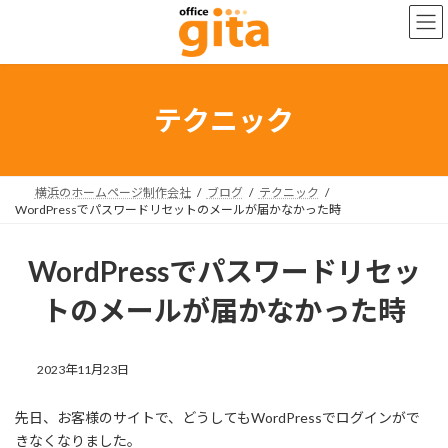
コ
ナ
ン
ビ
テ
ゲ
ン
ー
ツ
シ
へ
ョ
テクニック
ス
ン
キ
に
ッ
移
プ
動
横浜のホームページ制作会社
ブログ
テクニック
WordPressでパスワードリセットのメールが届かなかった時
WordPressでパスワードリセッ
トのメールが届かなかった時
2023年11月23日
先日、お客様のサイトで、どうしてもWordPressでログインがで
きなくなりました。