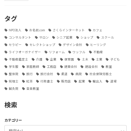
タグ
NPO法人
お名前.com
さくらインターネット
カフェ
コンサルタント
サロン
シニア起業
ショップ
スクール
セラピー
セレクトショップ
デザイン会社
ヒーリング
ライフオーガナイザー
リフォーム
ワッフル
不動産
不動産鑑定士
介護
企業
保育園
土木
士業
子ども
学生服
家庭教師
工務店
建築会社
建設会社
教室
整体院
旅行
旅行会社
柔道
病院
社会保険労務士
税理士
紅茶
行政書士
販売店
起業
輸出入
道場
鍼灸院
音楽教室
検索
カテゴリー