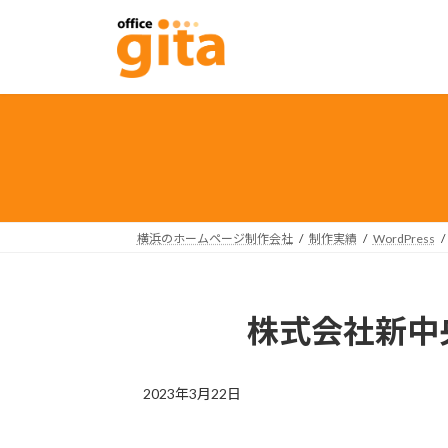
コ
ナ
ン
ビ
テ
ゲ
ン
ー
ツ
シ
へ
ョ
ス
ン
キ
に
ッ
移
プ
動
横浜のホームページ制作会社
制作実績
WordPress
株式会社新中
2023年3月22日