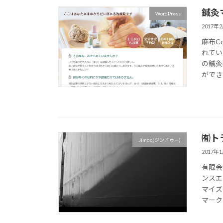
鍼灸マ
WordPress
2017年
麻布C
れてい
の鍼灸
ができま
㈲ト
Jimdo(ジンドゥー)
2017年
有限会
ンスエ
マイズ
マークの