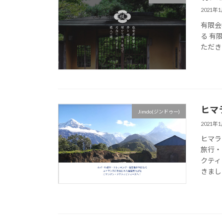
2021年
有限会
る 有
ただき
ヒマ
Jimdo(ジンドゥー)
2021年
ヒマラ
旅行・
クティ
きました