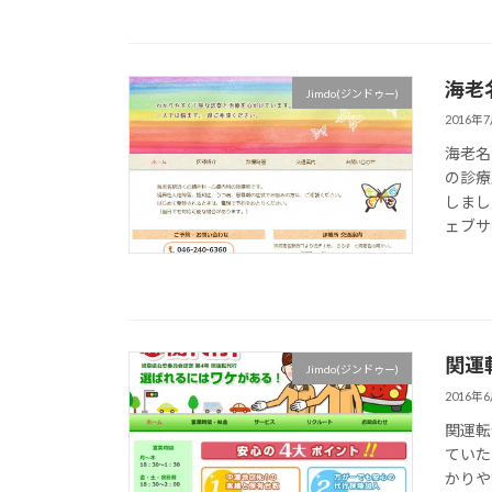
海老
Jimdo(ジンドゥー)
2016年
海老名
の診療
しまし
ェブサ
関運
Jimdo(ジンドゥー)
2016年
関運転
ていた
かりや