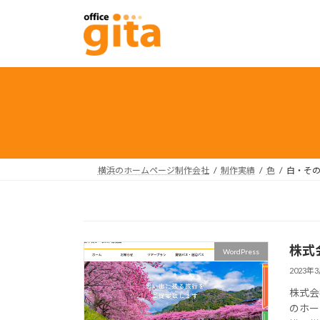
コ
ナ
ン
ビ
テ
ゲ
ン
ー
ツ
シ
へ
ョ
ス
ン
キ
に
ッ
移
プ
動
横浜のホームページ制作会社
制作実績
色
白・そ
株式
WordPress
2023年
株式会
のホー