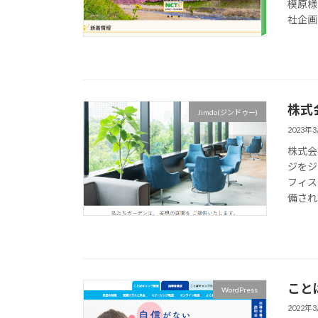
模原様
社企画
株式
Jimdo(ジンドゥー)
2023年
株式会
ジをジ
フィス
備され
こと
WordPress
2022年