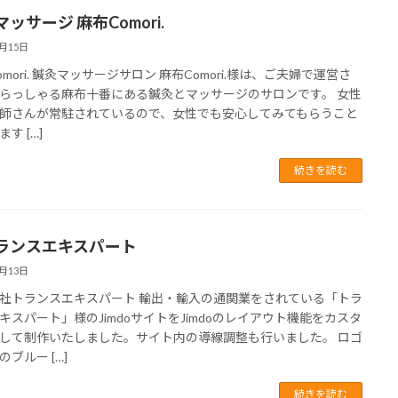
ッサージ 麻布Comori.
2月15日
omori. 鍼灸マッサージサロン 麻布Comori.様は、ご夫婦で運営さ
らっしゃる麻布十番にある鍼灸とマッサージのサロンです。 女性
師さんが常駐されているので、女性でも安心してみてもらうこと
す […]
続きを読む
ランスエキスパート
1月13日
社トランスエキスパート 輸出・輸入の通関業をされている「トラ
キスパート」様のJimdoサイトをJimdoのレイアウト機能をカスタ
して制作いたしました。サイト内の導線調整も行いました。 ロゴ
ブルー […]
続きを読む