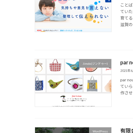
ことば
ていた
育てる
滋賀の
par 
Jimdo(ジンドゥー)
2021年
par
ていら
作させ
有限
WordPress