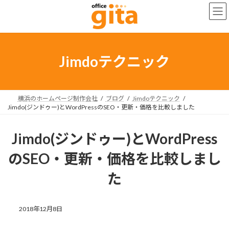
コ
ナ
ン
ビ
テ
ゲ
ン
ー
ツ
シ
へ
ョ
Jimdoテクニック
ス
ン
キ
に
ッ
移
プ
動
横浜のホームページ制作会社
ブログ
Jimdoテクニック
Jimdo(ジンドゥー)とWordPressのSEO・更新・価格を比較しました
Jimdo(ジンドゥー)とWordPress
のSEO・更新・価格を比較しまし
た
2018年12月8日