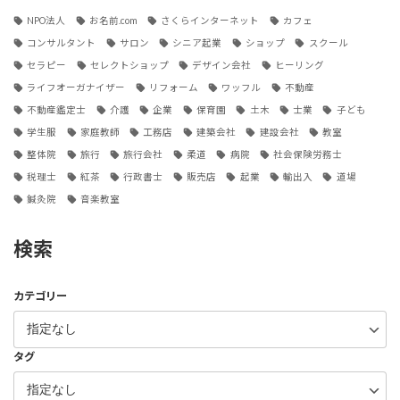
NPO法人
お名前.com
さくらインターネット
カフェ
コンサルタント
サロン
シニア起業
ショップ
スクール
セラピー
セレクトショップ
デザイン会社
ヒーリング
ライフオーガナイザー
リフォーム
ワッフル
不動産
不動産鑑定士
介護
企業
保育園
土木
士業
子ども
学生服
家庭教師
工務店
建築会社
建設会社
教室
整体院
旅行
旅行会社
柔道
病院
社会保険労務士
税理士
紅茶
行政書士
販売店
起業
輸出入
道場
鍼灸院
音楽教室
検索
カテゴリー
タグ