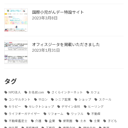
国際小児がんデー特設サイト
2023年3月8日
オフィスジータを掲載いただきました
2023年1月31日
タグ
NPO法人
お名前.com
さくらインターネット
カフェ
コンサルタント
サロン
シニア起業
ショップ
スクール
セラピー
セレクトショップ
デザイン会社
ヒーリング
ライフオーガナイザー
リフォーム
ワッフル
不動産
不動産鑑定士
介護
企業
保育園
土木
士業
子ども
学生服
家庭教師
工務店
建築会社
建設会社
教室