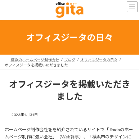
コ
ナ
ン
ビ
テ
ゲ
ン
ー
ツ
シ
へ
ョ
オフィスジータの日々
ス
ン
キ
に
ッ
移
プ
動
横浜のホームページ制作会社
ブログ
オフィスジータの日々
オフィスジータを掲載いただきました
オフィスジータを掲載いただき
ました
2023年1月31日
ホームページ制作会社をを紹介されているサイトで「Jimdoのホー
ムページ制作に強い会社」（
Web幹事
）、「横浜市のデザインに