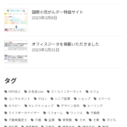
国際小児がんデー特設サイト
2023年3月8日
オフィスジータを掲載いただきました
2023年1月31日
タグ
NPO法人
お名前.com
さくらインターネット
カフェ
コンサルタント
サロン
シニア起業
ショップ
スクール
セラピー
セレクトショップ
デザイン会社
ヒーリング
ライフオーガナイザー
リフォーム
ワッフル
不動産
不動産鑑定士
介護
企業
保育園
土木
士業
子ども
学生服
家庭教師
工務店
建築会社
建設会社
教室