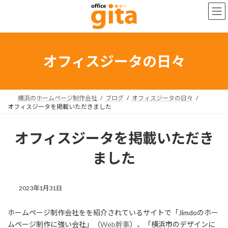
コ
ナ
ン
ビ
テ
ゲ
ン
ー
ツ
シ
へ
ョ
オフィスジータの日々
ス
ン
キ
に
ッ
移
プ
動
横浜のホームページ制作会社
ブログ
オフィスジータの日々
オフィスジータを掲載いただきました
オフィスジータを掲載いただき
ました
2023年1月31日
ホームページ制作会社をを紹介されているサイトで「Jimdoのホー
ムページ制作に強い会社」（
Web幹事
）、「横浜市のデザインに