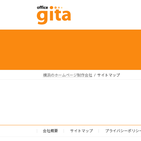
コ
ナ
ン
ビ
テ
ゲ
ン
ー
ツ
シ
へ
ョ
ス
ン
キ
に
ッ
移
プ
動
横浜のホームページ制作会社
サイトマップ
会社概要
サイトマップ
プライバシーポリシ