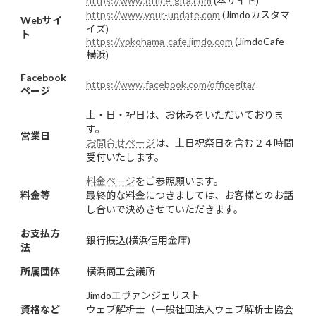
https://www.office-gita.com
(本サイト)
https://www.your-update.com
(Jimdoカスタマ
Webサイ
イズ)
ト
https://yokohama-cafe.jimdo.com
(JimdoCafe
横浜)
Facebook
https://www.facebook.com/officegita/
ページ
土・日・祝日は、お休みをいただいておりま
す。
営業日
お問合せページ
は、土日祝祭日を含む２４時間
受付いたします。
料金ページ
をご参照願います。
料金等
最終的な料金につきましては、お客様とのお話
し合いで決めさせていただきます。
お支払方
銀行振込(横浜信用金庫)
法
所属団体
横浜商工会議所
Jimdoエヴァンジェリスト
資格など
ウェブ解析士（一般社団法人ウェブ解析士協会