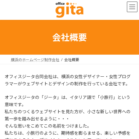
コ
ナ
ン
ビ
テ
ゲ
ン
ー
ツ
シ
へ
ョ
会社概要
ス
ン
キ
に
ッ
移
プ
動
横浜のホームページ制作会社
会社概要
オフィスジータ合同会社は、横浜の女性デザイナー・女性プログ
ラマーがウェブサイトとデザインの制作を行っている会社です。
オフィスジータの「ジータ」は、イタリア語で「小旅行」という
意味です。
私たちのつくるウェブサイトを見た方が、小さな新しい世界への
第一歩を踏み出せるように・・・
そんな思いをこめてこの名前をつけました。
私たちは、小旅行のように、期待感を膨らませる、楽しい予感を