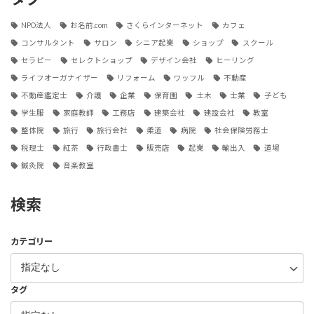
NPO法人
お名前.com
さくらインターネット
カフェ
コンサルタント
サロン
シニア起業
ショップ
スクール
セラピー
セレクトショップ
デザイン会社
ヒーリング
ライフオーガナイザー
リフォーム
ワッフル
不動産
不動産鑑定士
介護
企業
保育園
土木
士業
子ども
学生服
家庭教師
工務店
建築会社
建設会社
教室
整体院
旅行
旅行会社
柔道
病院
社会保険労務士
税理士
紅茶
行政書士
販売店
起業
輸出入
道場
鍼灸院
音楽教室
検索
カテゴリー
タグ