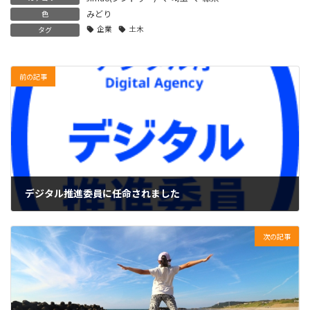
みどり
色
企業
土木
タグ
前の記事
デジタル推進委員に任命されました
2023年5月16日
次の記事