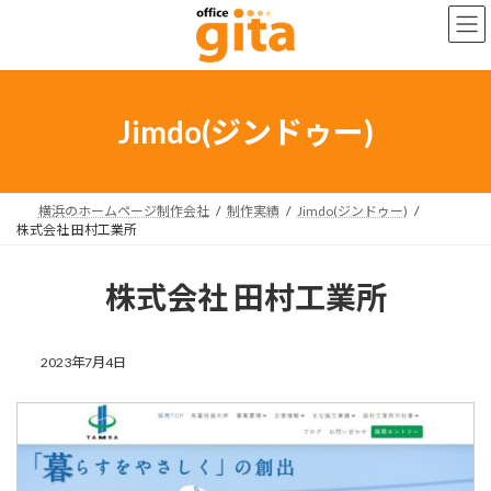
コ
ナ
ン
ビ
テ
ゲ
ン
ー
ツ
シ
へ
ョ
Jimdo(ジンドゥー)
ス
ン
キ
に
ッ
移
プ
動
横浜のホームページ制作会社
制作実績
Jimdo(ジンドゥー)
株式会社 田村工業所
株式会社 田村工業所
2023年7月4日