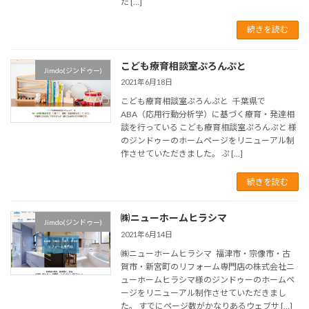
た […]
続きを読む
こども療育相談室ぷろんぷと
Jimdo(ジンドゥー)
2021年6月18日
こども療育相談室ぷろんぷと 千葉県で
ABA（応用行動分析学）に基づく療育・発達相
談を行っている こども療育相談室ぷろんぷと 様
のジンドゥーのホームページをリニューアル制
作させていただきました。 ぷ […]
続きを読む
㈱ニューホームヒラシマ
Jimdo(ジンドゥー)
2021年6月14日
㈱ニューホームヒラシマ 福津市・宗像市・古
賀市・新宮町のリフォーム専門店の株式会社ニ
ューホームヒラシマ様のジンドゥーのホームペ
ージをリニューアル制作させていただきまし
た。 すでにページ数がかなりあるウェブサ […]