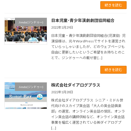
続きを読む
日本児童･青少年演劇劇団協同組合
Jimdo(ジンドゥー)
2022年1月29日
日本児童・青少年演劇劇団協同組合(児演協) 児
演協様は、元々WordPressでサイトを運営され
ていらっしゃいましたが、どのウェブページも
自由に更新したいというご希望をお持ちとのこ
とで、ジンドゥーへの載せ替 […]
続きを読む
株式会社ダイアログプラス
Jimdo(ジンドゥー)
2022年1月28日
株式会社ダイアログプラス シニア・ミドル世
代向けのスカイプ英会話「大人の英会話俱楽
部」の運営、オンライン英会話の受託、オンラ
イン英会話の講師供給など、オンライン英会話
事業を幅広く運営されている㈱ダイアログプ
[…]