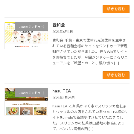
続きを読む
豊和会
Jimdo(ジンドゥー)
2021年6月1日
豊和会 千葉・東京で柔術八光流柔術を主宰さ
れている豊和会様のサイトをジンドゥーで新規
制作させていただきました。 元々Wixでサイト
をお持ちでしたが、今回ジンドゥーによるリニ
ューアルをご希望とのこと、張り切っ […]
続きを読む
hasu TEA
Jimdo(ジンドゥー)
2021年1月25日
hasu TEA 石川県かほく市でスリランカ産紅茶
とワッフルのお店をされているhasu TEA様のサ
イトをJimdoで新規制作させていただきまし
た。 スリランカの紅茶は山岳地の標高によっ
て、ベンガル湾側の西 […]