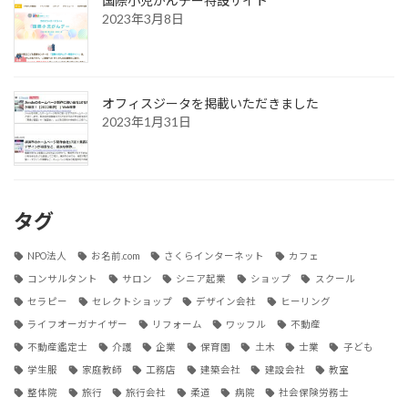
国際小児がんデー特設サイト
2023年3月8日
オフィスジータを掲載いただきました
2023年1月31日
タグ
NPO法人
お名前.com
さくらインターネット
カフェ
コンサルタント
サロン
シニア起業
ショップ
スクール
セラピー
セレクトショップ
デザイン会社
ヒーリング
ライフオーガナイザー
リフォーム
ワッフル
不動産
不動産鑑定士
介護
企業
保育園
土木
士業
子ども
学生服
家庭教師
工務店
建築会社
建設会社
教室
整体院
旅行
旅行会社
柔道
病院
社会保険労務士