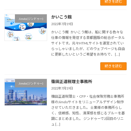
続きを読む
かいこう館
Jimdo(ジンドゥー)
2022年7月19日
かいこう館 かいこう館は、船に関する色々な
仕事の情報を発信する首都圏版の総合ポータル
サイトです。元々HTMLサイトを運営されてい
らっしゃいましたが、どのウェブページも自由
に更新したいというご希望をお持ちで、 […]
続きを読む
篠田正道税理士事務所
Jimdo(ジンドゥー)
2022年7月19日
篠田正道税理士・CFP・社会保険労務士事務所
様のJimdoサイトをリニューアルデザイン制作
させていただきました。 士業様の事務所らし
く、信頼感、知性、清潔感を感じるブルーを基
調にまとめました。 ジンドゥーで2回目のリニ
ュ […]