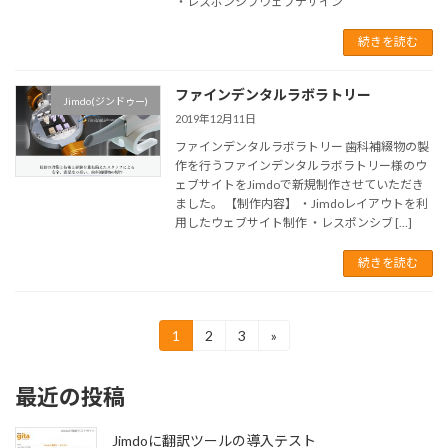
・レスポンシブウェブデザイン
続きを読む
ファインデンタルラボラトリー
Jimdo(ジンドゥー)
2019年12月11日
ファインデンタルラボラトリー 歯科補綴物の製
作を行うファインデンタルラボラトリー様のウ
ェブサイトをJimdoで新規制作させていただき
ました。 【制作内容】 ・Jimdoレイアウトを利
用したウェブサイト制作 ・レスポンシブ […]
続きを読む
投
1
2
3
»
固
固
固
定
定
定
稿
ペ
ペ
ペ
最近の投稿
ー
ー
ー
の
ジ
ジ
ジ
ペ
Jimdoに翻訳ツールの導入テスト