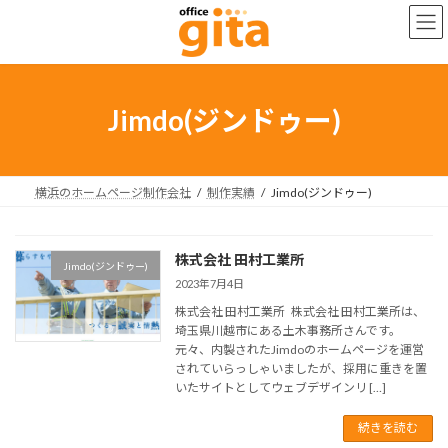
コ
ナ
ン
ビ
テ
ゲ
ン
ー
ツ
シ
へ
ョ
Jimdo(ジンドゥー)
ス
ン
キ
に
ッ
移
プ
動
横浜のホームページ制作会社
制作実績
Jimdo(ジンドゥー)
株式会社 田村工業所
Jimdo(ジンドゥー)
2023年7月4日
株式会社 田村工業所 株式会社 田村工業所は、
埼玉県川越市にある土木事務所さんです。
元々、内製されたJimdoのホームページを運営
されていらっしゃいましたが、採用に重きを置
いたサイトとしてウェブデザインリ […]
続きを読む