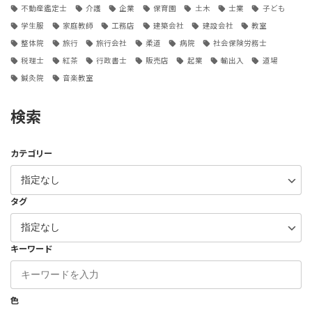
不動産鑑定士
介護
企業
保育園
土木
士業
子ども
学生服
家庭教師
工務店
建築会社
建設会社
教室
整体院
旅行
旅行会社
柔道
病院
社会保険労務士
税理士
紅茶
行政書士
販売店
起業
輸出入
道場
鍼灸院
音楽教室
検索
カテゴリー
タグ
キーワード
色