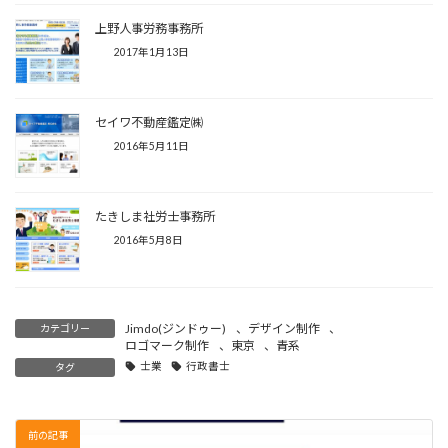
上野人事労務事務所
2017年1月13日
セイワ不動産鑑定㈱
2016年5月11日
たきしま社労士事務所
2016年5月8日
Jimdo(ジンドゥー)
、
デザイン制作
、
カテゴリー
ロゴマーク制作
、
東京
、
青系
士業
行政書士
タグ
前の記事