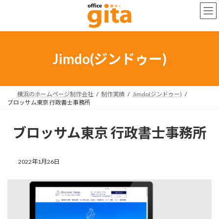
コ
ナ
ン
ビ
テ
ゲ
ン
ー
ツ
シ
へ
ョ
Jimdo(ジンドゥー)
ス
ン
キ
に
ッ
移
プ
動
横浜のホームページ制作会社
制作実績
Jimdo(ジンドゥー)
ブロッサム東京 行政書士事務所
ブロッサム東京 行政書士事務所
2022年1月26日