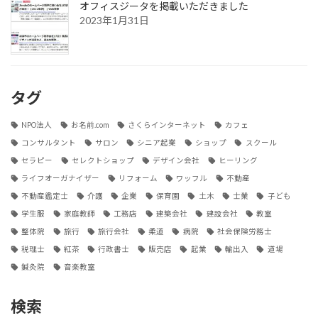
オフィスジータを掲載いただきました
2023年1月31日
タグ
NPO法人
お名前.com
さくらインターネット
カフェ
コンサルタント
サロン
シニア起業
ショップ
スクール
セラピー
セレクトショップ
デザイン会社
ヒーリング
ライフオーガナイザー
リフォーム
ワッフル
不動産
不動産鑑定士
介護
企業
保育園
土木
士業
子ども
学生服
家庭教師
工務店
建築会社
建設会社
教室
整体院
旅行
旅行会社
柔道
病院
社会保険労務士
税理士
紅茶
行政書士
販売店
起業
輸出入
道場
鍼灸院
音楽教室
検索