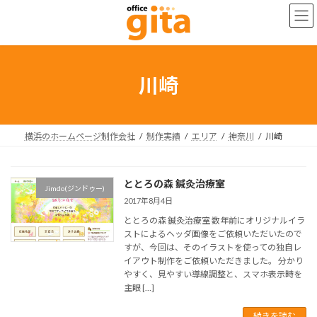
コ
ナ
ン
ビ
テ
ゲ
ン
ー
ツ
シ
へ
ョ
川崎
ス
ン
キ
に
ッ
移
プ
動
横浜のホームページ制作会社
制作実績
エリア
神奈川
川崎
ととろの森 鍼灸治療室
Jimdo(ジンドゥー)
2017年8月4日
ととろの森 鍼灸治療室 数年前にオリジナルイラ
ストによるヘッダ画像をご依頼いただいたので
すが、今回は、そのイラストを使っての独自レ
イアウト制作をご依頼いただきました。 分かり
やすく、見やすい導線調整と、スマホ表示時を
主眼 […]
続きを読む