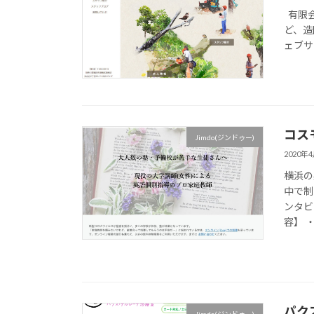
有限会
ど、造
ェブサ
コス
Jimdo(ジンドゥー)
2020年
横浜の
中で制
ンタビ
容】 ・J
パク
Jimdo(ジンドゥー)