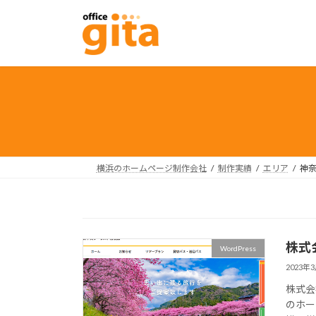
コ
ナ
ン
ビ
テ
ゲ
ン
ー
ツ
シ
へ
ョ
ス
ン
キ
に
ッ
移
プ
動
横浜のホームページ制作会社
制作実績
エリア
神
株式
WordPress
2023年
株式会
のホー