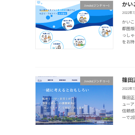
かい
Jimdo(ジンドゥー)
2022年
かいこ
都圏版
っしゃ
をお持ち
篠田
Jimdo(ジンドゥー)
2022年
篠田正
ューア
信頼感
ーで2回