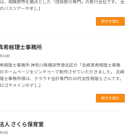
は、相模原市を拠点とした「団体旅行専門」の旅行会社です。 会
のバスツアーやオ […]
続きを読む
真希税理士事務所
3月10日
希税理士事務所 神奈川県横浜市港北区の「北崎真希税理士事務
のホームページをジンドゥーで制作させていただきました。 北崎
理士事務所様は、クラウド会計専門の30代女性税理士さんです。
ロゴやメインのデ […]
続きを読む
O法人 さくら保育室
3月9日