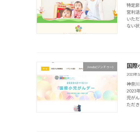
特定非
営利活
いただ
ない状態
国際
Jimdo(ジンドゥー)
2023年
神奈川
202
児がん
ただきま