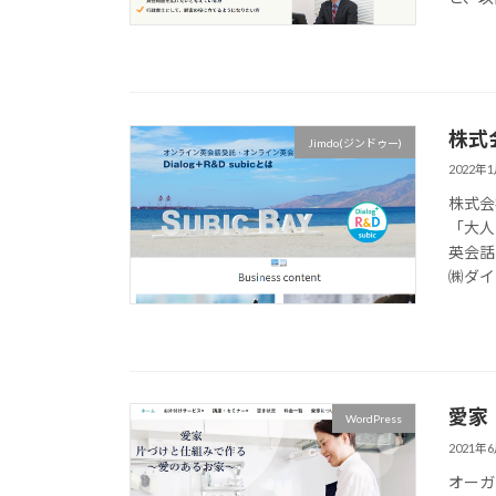
株式
Jimdo(ジンドゥー)
2022年
株式会
「大人
英会話
㈱ダイア
愛家
WordPress
2021年
オーガ