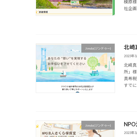
模原様
社企画
北崎
Jimdo(ジンドゥー)
2023年
北崎真
所」様
真希税
すでに
NP
Jimdo(ジンドゥー)
2023年