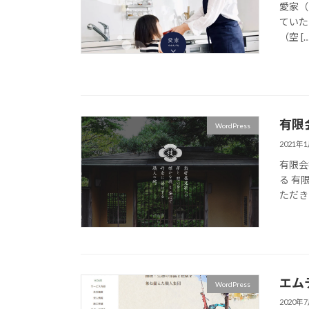
愛家（
ていた
（空 […
有限
WordPress
2021年
有限会
る 有
ただき
エム
WordPress
2020年