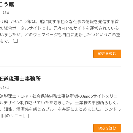
こう館
7月19日
う館 かいこう館は、船に関する色々な仕事の情報を発信する首
の総合ポータルサイトです。元々HTMLサイトを運営されていら
いましたが、どのウェブページも自由に更新したいというご希望
で、 […]
続きを読む
正道税理士事務所
7月19日
道税理士・CFP・社会保険労務士事務所様のJimdoサイトをリニ
ルデザイン制作させていただきました。 士業様の事務所らしく、
、知性、清潔感を感じるブルーを基調にまとめました。 ジンドゥ
目のリニュ […]
続きを読む