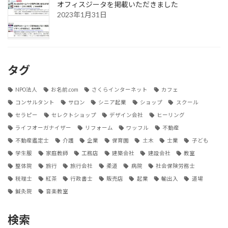
オフィスジータを掲載いただきました
2023年1月31日
タグ
NPO法人
お名前.com
さくらインターネット
カフェ
コンサルタント
サロン
シニア起業
ショップ
スクール
セラピー
セレクトショップ
デザイン会社
ヒーリング
ライフオーガナイザー
リフォーム
ワッフル
不動産
不動産鑑定士
介護
企業
保育園
土木
士業
子ども
学生服
家庭教師
工務店
建築会社
建設会社
教室
整体院
旅行
旅行会社
柔道
病院
社会保険労務士
税理士
紅茶
行政書士
販売店
起業
輸出入
道場
鍼灸院
音楽教室
検索