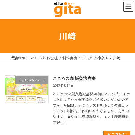
コ
ナ
ン
ビ
テ
ゲ
ン
ー
ツ
シ
へ
ョ
川崎
ス
ン
キ
に
ッ
移
プ
動
横浜のホームページ制作会社
制作実績
エリア
神奈川
川崎
ととろの森 鍼灸治療室
Jimdo(ジンドゥー)
2017年8月4日
ととろの森 鍼灸治療室 数年前にオリジナルイラ
ストによるヘッダ画像をご依頼いただいたので
すが、今回は、そのイラストを使っての独自レ
イアウト制作をご依頼いただきました。 分かり
やすく、見やすい導線調整と、スマホ表示時を
主眼 […]
続きを読む