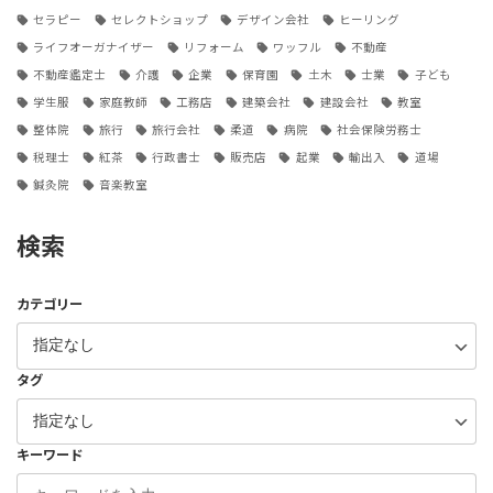
セラピー
セレクトショップ
デザイン会社
ヒーリング
ライフオーガナイザー
リフォーム
ワッフル
不動産
不動産鑑定士
介護
企業
保育園
土木
士業
子ども
学生服
家庭教師
工務店
建築会社
建設会社
教室
整体院
旅行
旅行会社
柔道
病院
社会保険労務士
税理士
紅茶
行政書士
販売店
起業
輸出入
道場
鍼灸院
音楽教室
検索
カテゴリー
タグ
キーワード