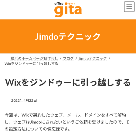
コ
ナ
ン
ビ
テ
ゲ
ン
ー
ツ
シ
へ
ョ
Jimdoテクニック
ス
ン
キ
に
ッ
移
プ
動
横浜のホームページ制作会社
ブログ
Jimdoテクニック
Wixをジンドゥーに引っ越しする
Wixをジンドゥーに引っ越しする
2022年4月22日
今回は、Wixで契約したウェブ、メール、ドメインをすべて解約
し、ウェブはJimdoにされたいというご依頼を受けましたので、そ
の設定方法についての備忘録です。