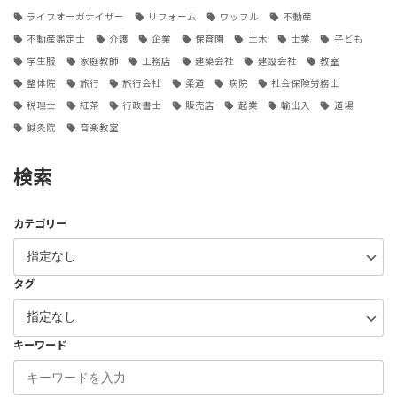
ライフオーガナイザー
リフォーム
ワッフル
不動産
不動産鑑定士
介護
企業
保育園
土木
士業
子ども
学生服
家庭教師
工務店
建築会社
建設会社
教室
整体院
旅行
旅行会社
柔道
病院
社会保険労務士
税理士
紅茶
行政書士
販売店
起業
輸出入
道場
鍼灸院
音楽教室
検索
カテゴリー
タグ
キーワード