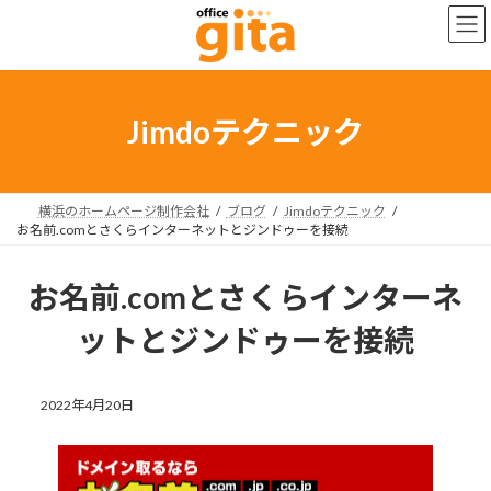
コ
ナ
ン
ビ
テ
ゲ
ン
ー
ツ
シ
へ
ョ
Jimdoテクニック
ス
ン
キ
に
ッ
移
プ
動
横浜のホームページ制作会社
ブログ
Jimdoテクニック
お名前.comとさくらインターネットとジンドゥーを接続
お名前.comとさくらインターネ
ットとジンドゥーを接続
2022年4月20日