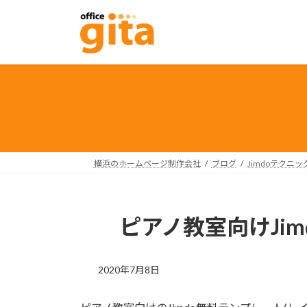
コ
ナ
ン
ビ
テ
ゲ
ン
ー
ツ
シ
へ
ョ
ス
ン
キ
に
ッ
移
プ
動
横浜のホームページ制作会社
ブログ
Jimdoテクニッ
ピアノ教室向けJi
2020年7月8日