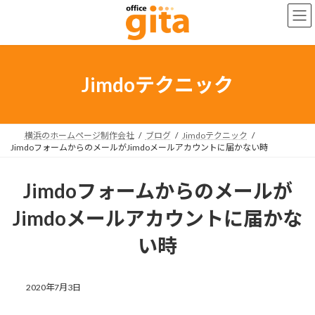
コ
ナ
ン
ビ
テ
ゲ
ン
ー
ツ
シ
へ
ョ
Jimdoテクニック
ス
ン
キ
に
ッ
移
プ
動
横浜のホームページ制作会社
ブログ
Jimdoテクニック
JimdoフォームからのメールがJimdoメールアカウントに届かない時
Jimdoフォームからのメールが
Jimdoメールアカウントに届かな
い時
2020年7月3日