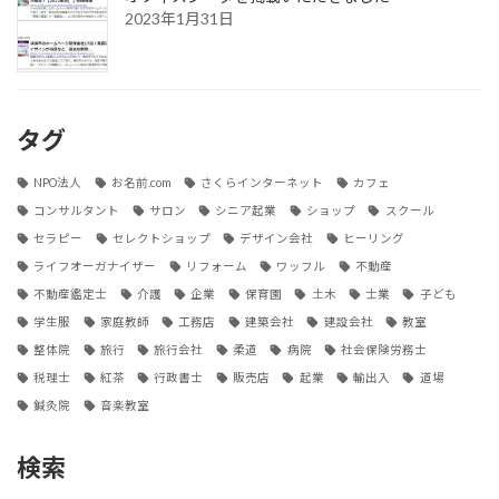
2023年1月31日
タグ
NPO法人
お名前.com
さくらインターネット
カフェ
コンサルタント
サロン
シニア起業
ショップ
スクール
セラピー
セレクトショップ
デザイン会社
ヒーリング
ライフオーガナイザー
リフォーム
ワッフル
不動産
不動産鑑定士
介護
企業
保育園
土木
士業
子ども
学生服
家庭教師
工務店
建築会社
建設会社
教室
整体院
旅行
旅行会社
柔道
病院
社会保険労務士
税理士
紅茶
行政書士
販売店
起業
輸出入
道場
鍼灸院
音楽教室
検索