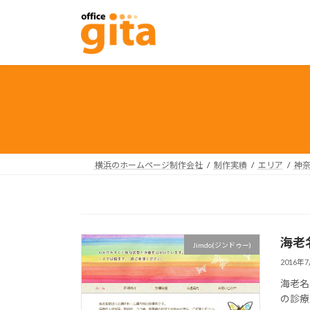
コ
ナ
ン
ビ
テ
ゲ
ン
ー
ツ
シ
へ
ョ
ス
ン
キ
に
ッ
移
プ
動
横浜のホームページ制作会社
制作実績
エリア
神
海老
Jimdo(ジンドゥー)
2016年
海老名
の診療