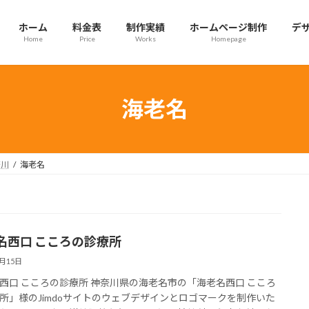
ホーム
料金表
制作実績
ホームページ制作
デ
Home
Price
Works
Homepage
海老名
奈川
海老名
名西口 こころの診療所
7月15日
西口 こころの診療所 神奈川県の海老名市の「海老名西口 こころ
所」様のJimdoサイトのウェブデザインとロゴマークを制作いた