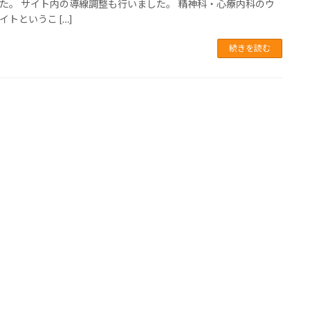
た。 サイト内の導線調整も行いました。 精神科・心療内科のウ
イトというこ […]
続きを読む