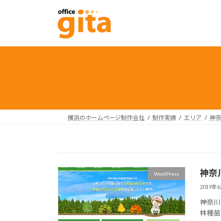
コ
ナ
ン
ビ
テ
ゲ
ン
ー
ツ
シ
へ
ョ
ス
ン
キ
に
ッ
移
プ
動
横浜のホームページ制作会社
制作実績
エリア
神
神奈
WordPress
2019年
神奈川
林種苗