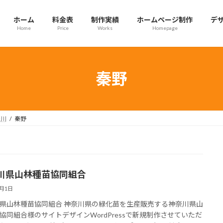
ホーム
料金表
制作実績
ホームページ制作
デ
Home
Price
Works
Homepage
秦野
奈川
秦野
川県山林種苗協同組合
6月1日
県山林種苗協同組合 神奈川県の緑化苗を生産販売する神奈川県山
協同組合様のサイトデザインWordPressで新規制作させていただ