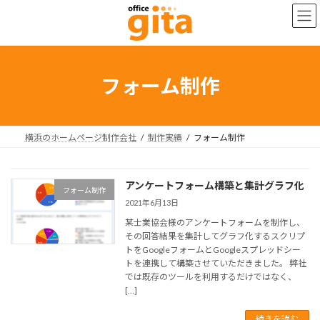
コ
ナ
ン
ビ
テ
ゲ
ン
ー
ツ
シ
へ
ョ
フォーム制作
ス
ン
キ
に
ッ
移
プ
動
横浜のホームページ制作会社
制作実績
フォーム制作
アンケートフォーム構築と集計グラフ化
フォーム制作
2021年6月13日
某士業協会様のアンケートフォームを制作し、
その回答結果を集計してグラフ化するスクリプ
トをGoogleフォームとGoogleスプレッドシー
トを連携して構築させていただきました。 弊社
では既存のツールを利用するだけではなく、
[…]
続きを読む