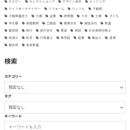
セラピー
セレクトショップ
デザイン会社
ヒーリング
ライフオーガナイザー
リフォーム
ワッフル
不動産
不動産鑑定士
介護
企業
保育園
土木
士業
子ども
学生服
家庭教師
工務店
建築会社
建設会社
教室
整体院
旅行
旅行会社
柔道
病院
社会保険労務士
税理士
紅茶
行政書士
販売店
起業
輸出入
道場
鍼灸院
音楽教室
検索
カテゴリー
タグ
キーワード