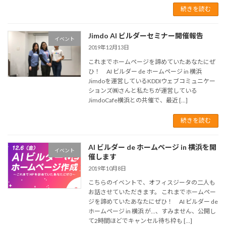
続きを読む
Jimdo AI ビルダーセミナー開催報告
イベント
2019年12月13日
これまでホームページを諦めていたあなたにぜ
ひ！ AI ビルダー de ホームページ in 横浜
Jimdoを運営しているKDDIウェブコミュニケー
ションズ㈱さんと私たちが運営している
JimdoCafe横浜との共催で、最近 […]
続きを読む
AI ビルダー de ホームページ in 横浜を開
イベント
催します
2019年10月8日
こちらのイベントで、オフィスジータの二人も
お話させていただきます。 これまでホームペー
ジを諦めていたあなたにぜひ！ AI ビルダー de
ホームページ in 横浜 が…、すみません、公開し
て2時間ほどでキャンセル待ち枠も […]