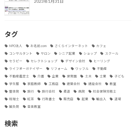
2023年1月31日
タグ
NPO法人
お名前.com
さくらインターネット
カフェ
コンサルタント
サロン
シニア起業
ショップ
スクール
セラピー
セレクトショップ
デザイン会社
ヒーリング
ライフオーガナイザー
リフォーム
ワッフル
不動産
不動産鑑定士
介護
企業
保育園
土木
士業
子ども
学生服
家庭教師
工務店
建築会社
建設会社
教室
整体院
旅行
旅行会社
柔道
病院
社会保険労務士
税理士
紅茶
行政書士
販売店
起業
輸出入
道場
鍼灸院
音楽教室
検索