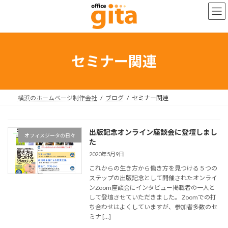
コ
ナ
ン
ビ
テ
ゲ
ン
ー
ツ
シ
へ
ョ
セミナー関連
ス
ン
キ
に
ッ
移
プ
動
横浜のホームページ制作会社
ブログ
セミナー関連
出版記念オンライン座談会に登壇しまし
オフィスジータの日々
た
2020年5月9日
これからの生き方から働き方を見つける５つの
ステップの出版記念として開催されたオンライ
ンZoom座談会にインタビュー掲載者の一人と
して登壇させていただきました。 Zoomでの打
ち合わせはよくしていますが、参加者多数のセ
ミナ […]