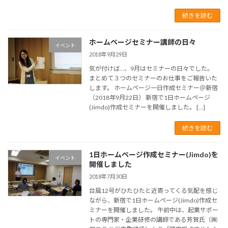
続きを読む
ホームページセミナー講師の日々
イベント
2018年9月29日
気が付けば…、9月はセミナーの日々でした。
まとめて３つのセミナーのお仕事をご報告いた
します。 ホームページ一日作成セミナー＠新宿
（2018年9月22日） 新宿で1日ホームページ
(Jimdo)作成セミナーを開催しました。 […]
続きを読む
1日ホームページ作成セミナー(Jimdo)を
イベント
開催しました
2018年7月30日
台風12号がひたひたと近寄ってくる気配を感じ
ながら、新宿で1日ホームページ(Jimdo)作成セ
ミナーを開催しました。 午前中は、起業サポー
トの専門家・企業研修の講師である芳賀氏（㈱