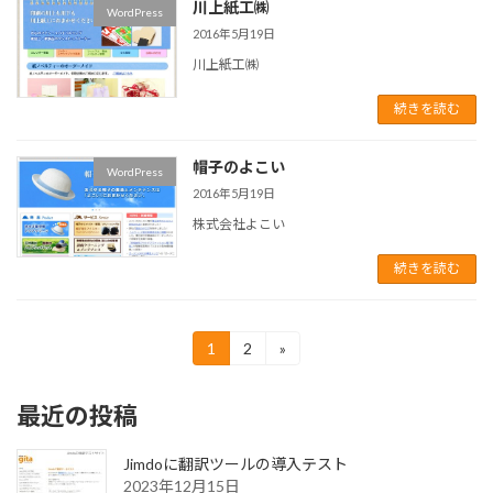
川上紙工㈱
WordPress
2016年5月19日
川上紙工㈱
続きを読む
帽子のよこい
WordPress
2016年5月19日
株式会社よこい
続きを読む
投
1
2
»
固
固
定
定
稿
ペ
ペ
最近の投稿
ー
ー
の
ジ
ジ
ペ
Jimdoに翻訳ツールの導入テスト
2023年12月15日