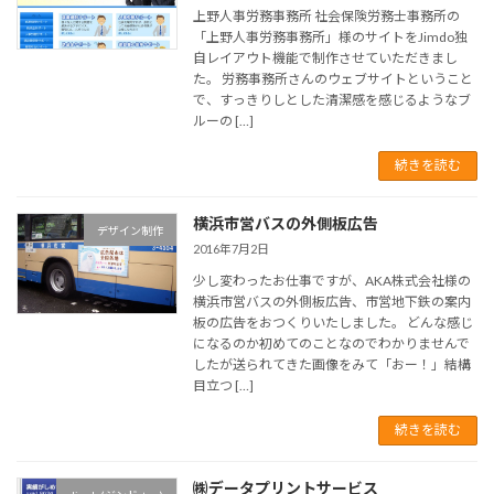
上野人事労務事務所 社会保険労務士事務所の
「上野人事労務事務所」様のサイトをJimdo独
自レイアウト機能で制作させていただきまし
た。 労務事務所さんのウェブサイトということ
で、すっきりしとした清潔感を感じるようなブ
ルーの […]
続きを読む
横浜市営バスの外側板広告
デザイン制作
2016年7月2日
少し変わったお仕事ですが、AKA株式会社様の
横浜市営バスの外側板広告、市営地下鉄の案内
板の広告をおつくりいたしました。 どんな感じ
になるのか初めてのことなのでわかりませんで
したが送られてきた画像をみて「おー！」結構
目立つ […]
続きを読む
㈱データプリントサービス