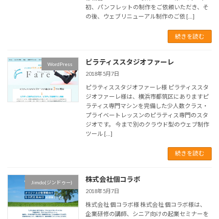
初、パンフレットの制作をご依頼いただき、そ
の後、ウェブリニューアル制作のご依 […]
続きを読む
ピラティススタジオファーレ
WordPress
2018年5月7日
ピラティススタジオファーレ様 ピラティススタ
ジオファーレ様は、横浜市都筑区にありますピ
ラティス専門マシンを完備した少人数クラス・
プライベートレッスンのピラティス専門のスタ
ジオです。 今まで別のクラウド型のウェブ制作
ツール […]
続きを読む
株式会社個コラボ
Jimdo(ジンドゥー)
2018年5月7日
株式会社 個コラボ様 株式会社 個コラボ様は、
企業研修の講師、シニア向けの起業セミナーを