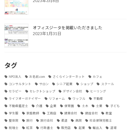
2023年3月8日
オフィスジータを掲載いただきました
2023年1月31日
タグ
NPO法人
お名前.com
さくらインターネット
カフェ
コンサルタント
サロン
シニア起業
ショップ
スクール
セラピー
セレクトショップ
デザイン会社
ヒーリング
ライフオーガナイザー
リフォーム
ワッフル
不動産
不動産鑑定士
介護
企業
保育園
土木
士業
子ども
学生服
家庭教師
工務店
建築会社
建設会社
教室
整体院
旅行
旅行会社
柔道
病院
社会保険労務士
税理士
紅茶
行政書士
販売店
起業
輸出入
道場