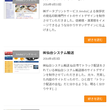
Jimdo(ジンドゥー)
2016年6月10日
㈱データプリントサービス Jimdoによる挨拶状
の宛名印刷専門サイトのサイトデザインを制作
させていただきました。信頼感・清潔感をイメ
ージできるような分かりやすいデザインに仕上
げました。
続きを読む
㈱仙台システム輸送
Jimdo(ジンドゥー)
2016年6月3日
㈱仙台システム輸送 仙台市でトラック配送をさ
れている㈱仙台システム輸送様のサイトデザイ
ンを制作させていただきました。 元々、充実し
た内容のサイトだったので、ひと目で「トラッ
ク配送の会社」だと分かるような、明るく分か
りやす […]
続きを読む