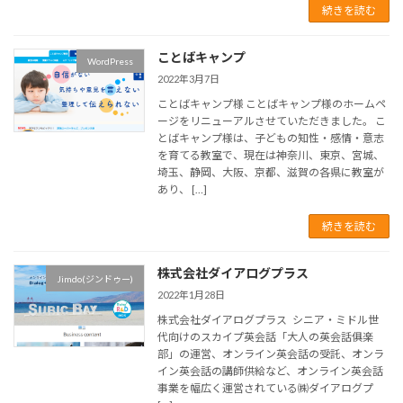
続きを読む
ことばキャンプ
WordPress
2022年3月7日
ことばキャンプ様 ことばキャンプ様のホームペ
ージをリニューアルさせていただきました。 こ
とばキャンプ様は、子どもの知性・感情・意志
を育てる教室で、現在は神奈川、東京、宮城、
埼玉、静岡、大阪、京都、滋賀の各県に教室が
あり、 […]
続きを読む
株式会社ダイアログプラス
Jimdo(ジンドゥー)
2022年1月28日
株式会社ダイアログプラス シニア・ミドル世
代向けのスカイプ英会話「大人の英会話俱楽
部」の運営、オンライン英会話の受託、オンラ
イン英会話の講師供給など、オンライン英会話
事業を幅広く運営されている㈱ダイアログプ