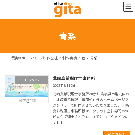
コ
ナ
ン
ビ
テ
ゲ
ン
ー
ツ
シ
へ
ョ
青系
ス
ン
キ
に
ッ
移
プ
動
横浜のホームページ制作会社
制作実績
色
青系
北崎真希税理士事務所
Jimdo(ジンドゥー)
2023年3月10日
北崎真希税理士事務所 神奈川県横浜市港北区の
「北崎真希税理士事務所」様のホームページを
ジンドゥーで制作させていただきました。 北崎
真希税理士事務所様は、クラウド会計専門の30
代女性税理士さんです。 すでにロゴやメインの
デ […]
続きを読む