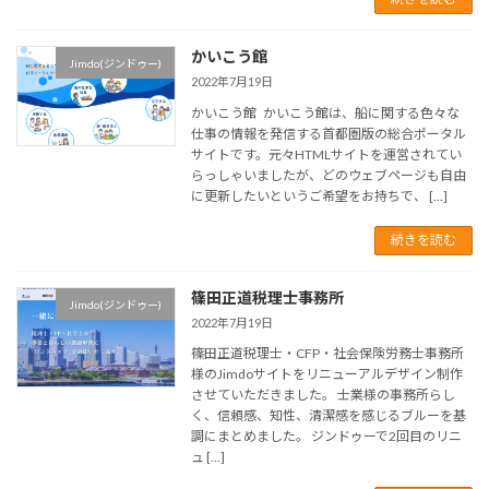
かいこう館
Jimdo(ジンドゥー)
2022年7月19日
かいこう館 かいこう館は、船に関する色々な
仕事の情報を発信する首都圏版の総合ポータル
サイトです。元々HTMLサイトを運営されてい
らっしゃいましたが、どのウェブページも自由
に更新したいというご希望をお持ちで、 […]
続きを読む
篠田正道税理士事務所
Jimdo(ジンドゥー)
2022年7月19日
篠田正道税理士・CFP・社会保険労務士事務所
様のJimdoサイトをリニューアルデザイン制作
させていただきました。 士業様の事務所らし
く、信頼感、知性、清潔感を感じるブルーを基
調にまとめました。 ジンドゥーで2回目のリニ
ュ […]