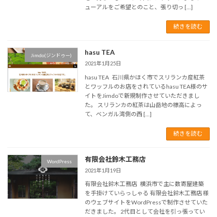
ューアルをご希望とのこと、張り切っ […]
続きを読む
hasu TEA
Jimdo(ジンドゥー)
2021年1月25日
hasu TEA 石川県かほく市でスリランカ産紅茶
とワッフルのお店をされているhasu TEA様のサ
イトをJimdoで新規制作させていただきまし
た。 スリランカの紅茶は山岳地の標高によっ
て、ベンガル湾側の西 […]
続きを読む
有限会社鈴木工務店
WordPress
2021年1月19日
有限会社鈴木工務店 横浜市で主に数寄屋建築
を手掛けていらっしゃる 有限会社鈴木工務店 様
のウェブサイトをWordPressで制作させていた
だきました。 2代目として会社を引っ張ってい