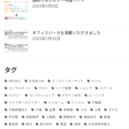
国際小児がんデー特設サイト
2023年3月8日
オフィスジータを掲載いただきました
2023年1月31日
タグ
NPO法人
お名前.com
さくらインターネット
カフェ
コンサルタント
サロン
シニア起業
ショップ
スクール
セラピー
セレクトショップ
デザイン会社
ヒーリング
ライフオーガナイザー
リフォーム
ワッフル
不動産
不動産鑑定士
介護
企業
保育園
土木
士業
子ども
学生服
家庭教師
工務店
建築会社
建設会社
教室
整体院
旅行
旅行会社
柔道
病院
社会保険労務士