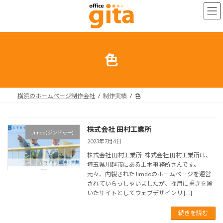
コ
ナ
ン
ビ
テ
ゲ
ン
ー
ツ
シ
へ
ョ
色
ス
ン
キ
に
ッ
移
プ
動
横浜のホームページ制作会社
制作実績
色
株式会社 田村工業所
Jimdo(ジンドゥー)
2023年7月4日
株式会社 田村工業所 株式会社 田村工業所は、
埼玉県川越市にある土木事務所さんです。
元々、内製されたJimdoのホームページを運営
されていらっしゃいましたが、採用に重きを置
いたサイトとしてウェブデザインリ […]
続きを読む