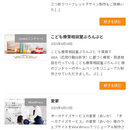
三つ折りリーフレットデザイン制作もご依頼い
た […]
続きを読む
こども療育相談室ぷろんぷと
Jimdo(ジンドゥー)
2021年6月18日
こども療育相談室ぷろんぷと 千葉県で
ABA（応用行動分析学）に基づく療育・発達相
談を行っている こども療育相談室ぷろんぷと 様
のジンドゥーのホームページをリニューアル制
作させていただきました。 ぷ […]
続きを読む
愛家
WordPress
2021年6月15日
オーガナイズサービスの愛家（あいか） 「オ
ーガナイズサービス」の愛家（あいか）様のウ
ェブサイトをWordPressでリニューアル制作さ