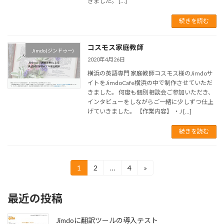
きました。 […]
続きを読む
コスモス家庭教師
Jimdo(ジンドゥー)
2020年4月26日
横浜の英語専門 家庭教師コスモス様のJimdoサ
イトをJimdoCafe横浜の中で制作させていただ
きました。 何度も個別相談会ご参加いただき、
インタビューをしながらご一緒に少しずつ仕上
げていきました。 【作業内容】 ・J […]
続きを読む
投
1
2
…
4
»
固
固
固
定
定
定
稿
ペ
ペ
ペ
最近の投稿
ー
ー
ー
の
ジ
ジ
ジ
ペ
Jimdoに翻訳ツールの導入テスト