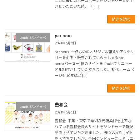
年前に最初のホームページをジンドゥーで制作
させいただいた時、 「 […]
続きを読む
par nous
Jimdo(ジンドゥー)
2021年6月2日
par nous 一点もののオリジナル雑貨やアクセサ
リーを企画・販売されていらっしゃるpar
nous(パーヌー)様のサイトをJimdoでリニュー
アル制作させていただきました。 初代ホームペ
ージも10年ほど […]
続きを読む
豊和会
Jimdo(ジンドゥー)
2021年6月1日
豊和会 千葉・東京で柔術八光流柔術を主宰さ
れている豊和会様のサイトをジンドゥーで新規
制作させていただきました。 元々Wixでサイト
をお持ちでしたが、今回ジンドゥーによるリニ