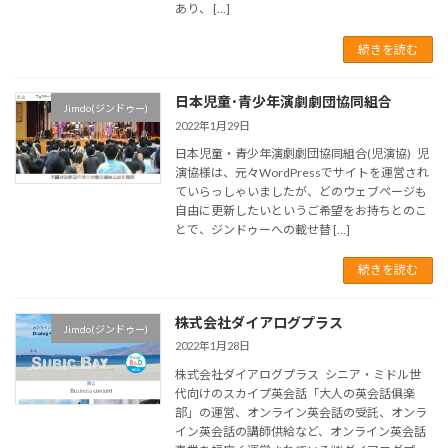
あり、 […]
続きを読む
日本児童･青少年演劇劇団協同組合
Jimdo(ジンドゥー)
2022年1月29日
日本児童・青少年演劇劇団協同組合(児演協) 児
演協様は、元々WordPressでサイトを運営され
ていらっしゃいましたが、どのウェブページも
自由に更新したいというご希望をお持ちとのこ
とで、ジンドゥーへの載せ替 […]
続きを読む
株式会社ダイアログプラス
Jimdo(ジンドゥー)
2022年1月28日
株式会社ダイアログプラス シニア・ミドル世
代向けのスカイプ英会話「大人の英会話俱楽
部」の運営、オンライン英会話の受託、オンラ
イン英会話の講師供給など、オンライン英会話