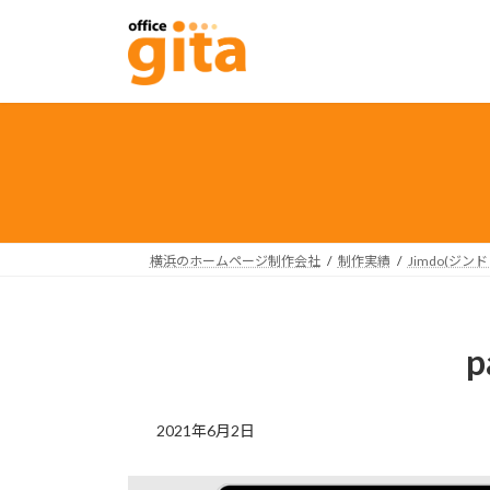
コ
ナ
ン
ビ
テ
ゲ
ン
ー
ツ
シ
へ
ョ
ス
ン
キ
に
ッ
移
プ
動
横浜のホームページ制作会社
制作実績
Jimdo(ジン
p
2021年6月2日