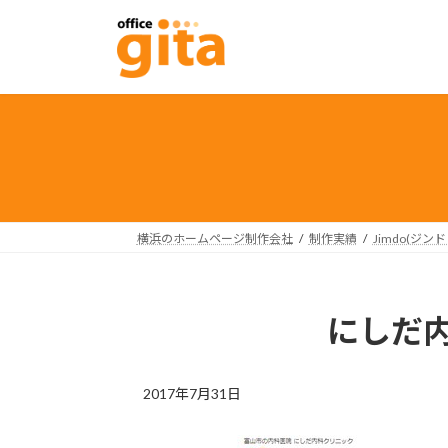
コ
ナ
ン
ビ
テ
ゲ
ン
ー
ツ
シ
へ
ョ
ス
ン
キ
に
ッ
移
プ
動
横浜のホームページ制作会社
制作実績
Jimdo(ジン
にしだ
2017年7月31日