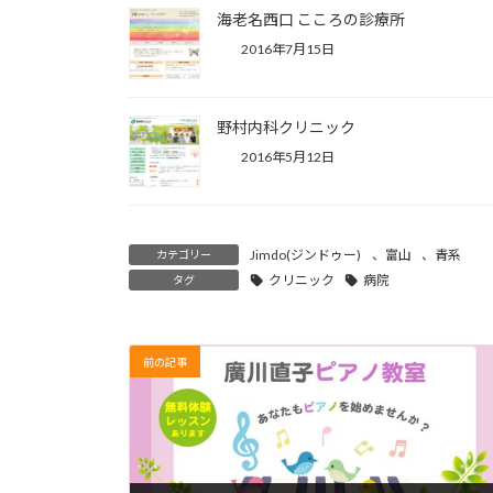
海老名西口 こころの診療所
2016年7月15日
野村内科クリニック
2016年5月12日
Jimdo(ジンドゥー)
、
富山
、
青系
カテゴリー
クリニック
病院
タグ
前の記事