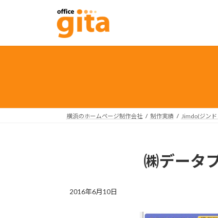
コ
ナ
ン
ビ
テ
ゲ
ン
ー
ツ
シ
へ
ョ
ス
ン
キ
に
ッ
移
プ
動
横浜のホームページ制作会社
制作実績
Jimdo(ジン
㈱データ
2016年6月10日