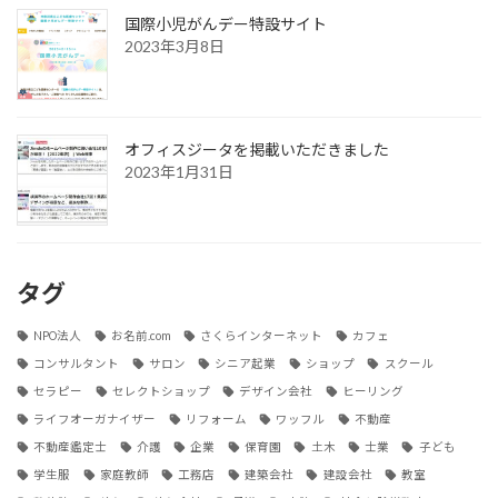
国際小児がんデー特設サイト
2023年3月8日
オフィスジータを掲載いただきました
2023年1月31日
タグ
NPO法人
お名前.com
さくらインターネット
カフェ
コンサルタント
サロン
シニア起業
ショップ
スクール
セラピー
セレクトショップ
デザイン会社
ヒーリング
ライフオーガナイザー
リフォーム
ワッフル
不動産
不動産鑑定士
介護
企業
保育園
土木
士業
子ども
学生服
家庭教師
工務店
建築会社
建設会社
教室