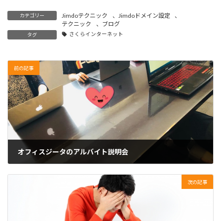
Jimdoテクニック
、
Jimdoドメイン設定
、
カテゴリー
テクニック
、
ブログ
さくらインターネット
タグ
前の記事
オフィスジータのアルバイト説明会
2019年7月6日
次の記事