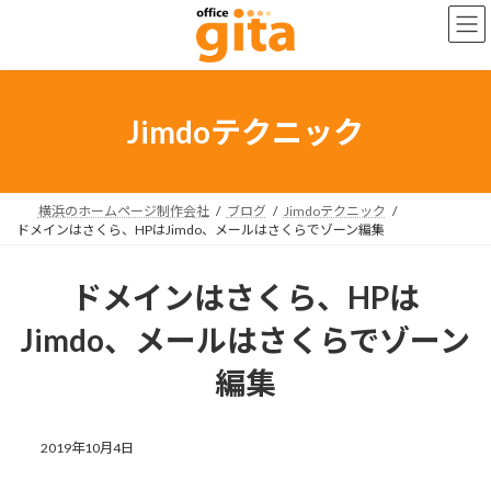
コ
ナ
ン
ビ
テ
ゲ
ン
ー
ツ
シ
へ
ョ
Jimdoテクニック
ス
ン
キ
に
ッ
移
プ
動
横浜のホームページ制作会社
ブログ
Jimdoテクニック
ドメインはさくら、HPはJimdo、メールはさくらでゾーン編集
ドメインはさくら、HPは
Jimdo、メールはさくらでゾーン
編集
2019年10月4日