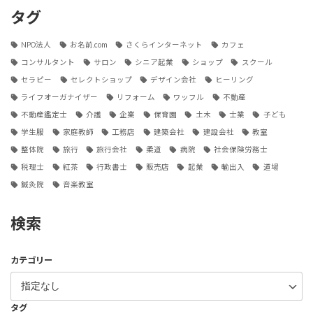
タグ
NPO法人
お名前.com
さくらインターネット
カフェ
コンサルタント
サロン
シニア起業
ショップ
スクール
セラピー
セレクトショップ
デザイン会社
ヒーリング
ライフオーガナイザー
リフォーム
ワッフル
不動産
不動産鑑定士
介護
企業
保育園
土木
士業
子ども
学生服
家庭教師
工務店
建築会社
建設会社
教室
整体院
旅行
旅行会社
柔道
病院
社会保険労務士
税理士
紅茶
行政書士
販売店
起業
輸出入
道場
鍼灸院
音楽教室
検索
カテゴリー
タグ