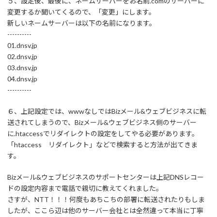
５、設定後、最後に、ネームサーバーをお名前.comのサーバーに
変更するか聞いてくるので、「変更」にします。
新しいネームサーバーは以下の名前になります。
----------
01.dnsv.jp
02.dnsv.jp
03.dnsv.jp
04.dnsv.jp
----------
６、上記設定では、wwwなしではBizメール&ウェブビジネスに転
送されてしまうので、Bizメール&ウェブビジネス側のサーバー
に.htaccessでリダイレクトの設定をしてやる必要があります。
「htaccess リダイレクト」などで検索すると方法が出てきま
す。
Bizメール&ウェブビジネスのサポートセンターは上記DNSレコー
ドの設定内容まで電話で親切に教えてくれました。
さすが、NTT！！！何度もあちこちの部署に転送されたりもしま
したが、ここら辺は他のサーバー会社とは全然違って本当に丁寧