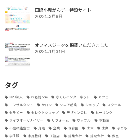
国際小児がんデー特設サイト
2023年3月8日
オフィスジータを掲載いただきました
2023年1月31日
タグ
NPO法人
お名前.com
さくらインターネット
カフェ
コンサルタント
サロン
シニア起業
ショップ
スクール
セラピー
セレクトショップ
デザイン会社
ヒーリング
ライフオーガナイザー
リフォーム
ワッフル
不動産
不動産鑑定士
介護
企業
保育園
土木
士業
子ども
学生服
家庭教師
工務店
建築会社
建設会社
教室