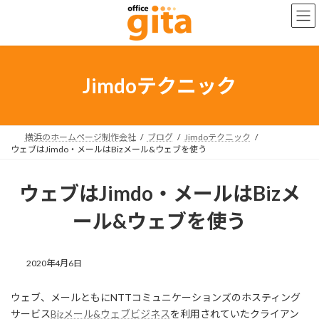
コ
ナ
ン
ビ
テ
ゲ
ン
ー
ツ
シ
へ
ョ
Jimdoテクニック
ス
ン
キ
に
ッ
移
プ
動
横浜のホームページ制作会社
ブログ
Jimdoテクニック
ウェブはJimdo・メールはBizメール&ウェブを使う
ウェブはJimdo・メールはBizメ
ール&ウェブを使う
2020年4月6日
ウェブ、メールともにNTTコミュニケーションズのホスティング
サービス
Bizメール&ウェブビジネス
を利用されていたクライアン