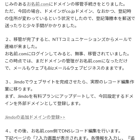
じみのある
お名前.com
にドメインの移管手続きをとりました。
ただ、今回の場合、ドメインがco.jpドメイン、なおかつ、登記時
の住所が変わっているという状況でしたので、登記簿謄本を郵送で
送ったりと少々手間がかかりました。
２、移管が完了すると、NTTコミュニケーションズからメールで
連絡が来ました。
お名前.comにログインしてみると、無事、移管されていました。
この時点では、まだドメインの管理がお名前.comになっただけ
で、メールもウェブもBizメール&ウェブビジネスのままです。
３、Jimdoでウェブサイトを完成させたら、実際のレコード編集作
業に移ります。
まず、Jimdoを有料プランにアップデートして、今回設定するドメ
インを外部ドメインとして登録します。
Jimdoの追加ドメインの登録>>
４、その後、お名前.com側でDNSレコード編集を行います。
下記ページの「7.入力画面が表示されます。各情報を入力し、『追