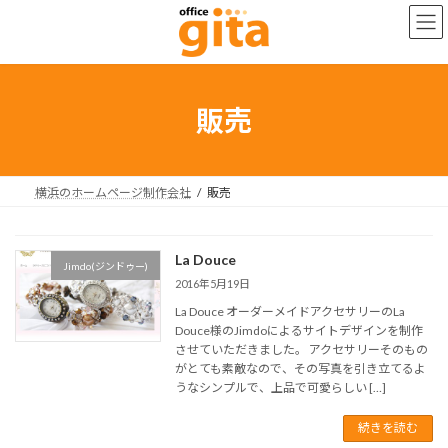
コ
ナ
ン
ビ
テ
ゲ
ン
ー
ツ
シ
へ
ョ
販売
ス
ン
キ
に
ッ
移
プ
動
横浜のホームページ制作会社
販売
La Douce
Jimdo(ジンドゥー)
2016年5月19日
La Douce オーダーメイドアクセサリーのLa
Douce様のJimdoによるサイトデザインを制作
させていただきました。 アクセサリーそのもの
がとても素敵なので、その写真を引き立てるよ
うなシンプルで、上品で可愛らしい […]
続きを読む