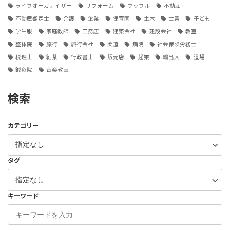
ライフオーガナイザー
リフォーム
ワッフル
不動産
不動産鑑定士
介護
企業
保育園
土木
士業
子ども
学生服
家庭教師
工務店
建築会社
建設会社
教室
整体院
旅行
旅行会社
柔道
病院
社会保険労務士
税理士
紅茶
行政書士
販売店
起業
輸出入
道場
鍼灸院
音楽教室
検索
カテゴリー
タグ
キーワード