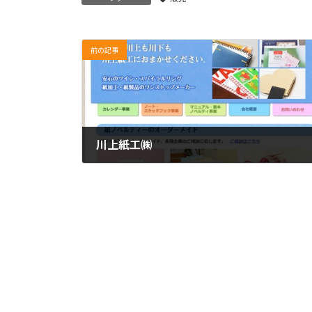
前の記事
川上紙工㈱
2016年5月19日