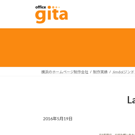
コ
ナ
ン
ビ
テ
ゲ
ン
ー
ツ
シ
へ
ョ
ス
ン
キ
に
ッ
移
プ
動
横浜のホームページ制作会社
制作実績
Jimdo(ジン
L
2016年5月19日