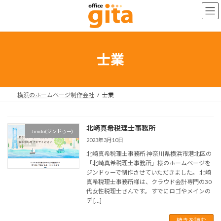
コ
ナ
ン
ビ
テ
ゲ
ン
ー
ツ
シ
へ
ョ
士業
ス
ン
キ
に
ッ
移
プ
動
横浜のホームページ制作会社
士業
北崎真希税理士事務所
Jimdo(ジンドゥー)
2023年3月10日
北崎真希税理士事務所 神奈川県横浜市港北区の
「北崎真希税理士事務所」様のホームページを
ジンドゥーで制作させていただきました。 北崎
真希税理士事務所様は、クラウド会計専門の30
代女性税理士さんです。 すでにロゴやメインの
デ […]
続きを読む