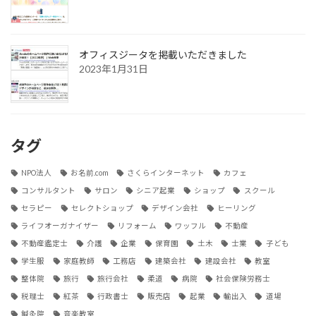
オフィスジータを掲載いただきました
2023年1月31日
タグ
NPO法人
お名前.com
さくらインターネット
カフェ
コンサルタント
サロン
シニア起業
ショップ
スクール
セラピー
セレクトショップ
デザイン会社
ヒーリング
ライフオーガナイザー
リフォーム
ワッフル
不動産
不動産鑑定士
介護
企業
保育園
土木
士業
子ども
学生服
家庭教師
工務店
建築会社
建設会社
教室
整体院
旅行
旅行会社
柔道
病院
社会保険労務士
税理士
紅茶
行政書士
販売店
起業
輸出入
道場
鍼灸院
音楽教室