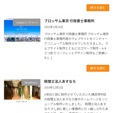
続きを読む
ブロッサム東京 行政書士事務所
Jimdo(ジンドゥー)
2022年1月26日
ブロッサム東京 行政書士事務所 ブロッサム東京
行政書士事務所様のウェブサイトをジンドゥー
でリニューアル制作させていただきました。 ウ
ェブサイト制作とともにロゴマーク制作・A４
三つ折りリーフレットデザイン制作もご依頼い
た […]
続きを読む
税理士法人あすなろ
WordPress
2018年12月1日
3年ほど前に制作させていただいた横浜市中区
の税理士法人あすなろ様のホームページをリニ
ューアル制作いたしました。 税理士法人あす
なろ 少し前に新しい事務所に引っ越しされたあ