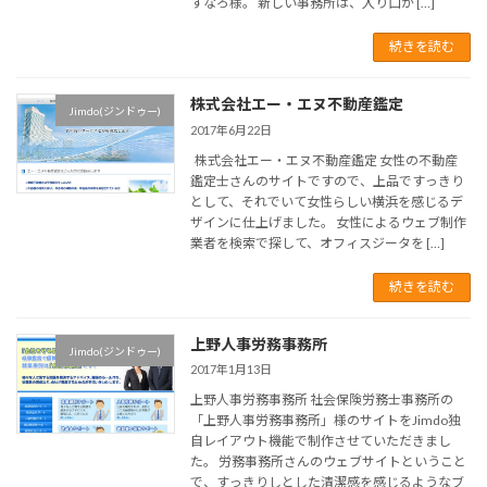
すなろ様。 新しい事務所は、入り口か […]
続きを読む
株式会社エー・エヌ不動産鑑定
Jimdo(ジンドゥー)
2017年6月22日
株式会社エー・エヌ不動産鑑定 女性の不動産
鑑定士さんのサイトですので、上品ですっきり
として、それでいて女性らしい横浜を感じるデ
ザインに仕上げました。 女性によるウェブ制作
業者を検索で探して、オフィスジータを […]
続きを読む
上野人事労務事務所
Jimdo(ジンドゥー)
2017年1月13日
上野人事労務事務所 社会保険労務士事務所の
「上野人事労務事務所」様のサイトをJimdo独
自レイアウト機能で制作させていただきまし
た。 労務事務所さんのウェブサイトということ
で、すっきりしとした清潔感を感じるようなブ