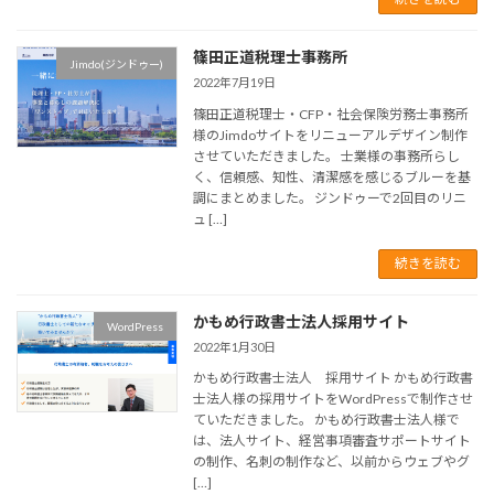
篠田正道税理士事務所
Jimdo(ジンドゥー)
2022年7月19日
篠田正道税理士・CFP・社会保険労務士事務所
様のJimdoサイトをリニューアルデザイン制作
させていただきました。 士業様の事務所らし
く、信頼感、知性、清潔感を感じるブルーを基
調にまとめました。 ジンドゥーで2回目のリニ
ュ […]
続きを読む
かもめ行政書士法人採用サイト
WordPress
2022年1月30日
かもめ行政書士法人 採用サイト かもめ行政書
士法人様の採用サイトをWordPressで制作させ
ていただきました。 かもめ行政書士法人様で
は、法人サイト、経営事項審査サポートサイト
の制作、名刺の制作など、以前からウェブやグ
[…]