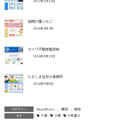
2017年1月13日
訪問介護いちご
2016年6月3日
セイワ不動産鑑定㈱
2016年5月11日
たきしま社労士事務所
2016年5月8日
WordPress
、
横浜
、
緑系
カテゴリー
介護
士業
行政書士
タグ