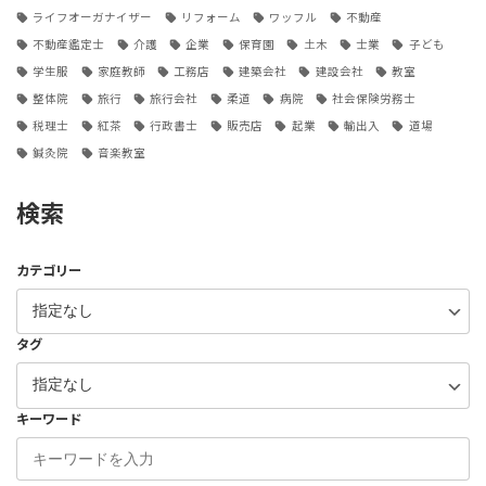
ライフオーガナイザー
リフォーム
ワッフル
不動産
不動産鑑定士
介護
企業
保育園
土木
士業
子ども
学生服
家庭教師
工務店
建築会社
建設会社
教室
整体院
旅行
旅行会社
柔道
病院
社会保険労務士
税理士
紅茶
行政書士
販売店
起業
輸出入
道場
鍼灸院
音楽教室
検索
カテゴリー
タグ
キーワード