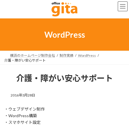
コ
ナ
ン
ビ
テ
ゲ
ン
ー
ツ
シ
へ
ョ
WordPress
ス
ン
キ
に
ッ
移
プ
動
横浜のホームページ制作会社
制作実績
WordPress
介護・障がい安心サポート
介護・障がい安心サポート
2016年3月28日
・ウェブデザイン制作
・WordPress構築
・スマホサイト設定