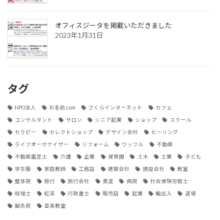
オフィスジータを掲載いただきました
2023年1月31日
タグ
NPO法人
お名前.com
さくらインターネット
カフェ
コンサルタント
サロン
シニア起業
ショップ
スクール
セラピー
セレクトショップ
デザイン会社
ヒーリング
ライフオーガナイザー
リフォーム
ワッフル
不動産
不動産鑑定士
介護
企業
保育園
土木
士業
子ども
学生服
家庭教師
工務店
建築会社
建設会社
教室
整体院
旅行
旅行会社
柔道
病院
社会保険労務士
税理士
紅茶
行政書士
販売店
起業
輸出入
道場
鍼灸院
音楽教室