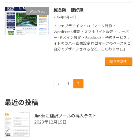
鍼灸院 健好庵
WordPress
2016年3月26日
・ウェブデザイン・ロゴマーク制作 ・
WordPress構築 ・スマホサイト設定 ・サーバ
ー･ドメイン設定 ・Facebook・予約サービスサ
イトのカバー画像設定 ロゴマークのベースをご
自分でデザインされるなど、こだわりの […]
続きを読む
投
«
1
2
固
固
定
定
稿
ペ
ペ
最近の投稿
ー
ー
の
ジ
ジ
ペ
Jimdoに翻訳ツールの導入テスト
2023年12月15日
ー