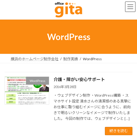
コ
ナ
ン
ビ
テ
ゲ
ン
ー
ツ
シ
へ
ョ
WordPress
ス
ン
キ
に
ッ
移
プ
動
横浜のホームページ制作会社
制作実績
WordPress
介護・障がい安心サポート
WordPress
2016年3月28日
・ウェブデザイン制作 ・WordPress構築 ・ス
マホサイト設定 清水さんの清潔感のある真摯に
お仕事に取り組むイメージに合うように、前向
きで明るいクリーンなイメージで制作いたしま
した。 今回の制作では、ウェブデザインと […]
続きを読む