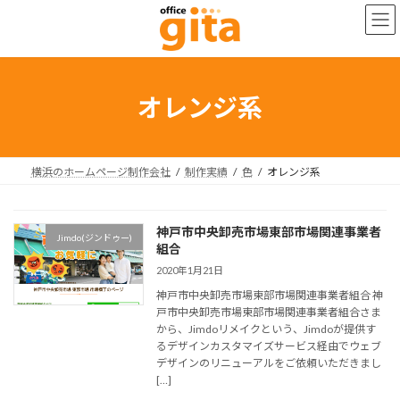
コ
ナ
ン
ビ
テ
ゲ
ン
ー
ツ
シ
へ
ョ
オレンジ系
ス
ン
キ
に
ッ
移
プ
動
横浜のホームページ制作会社
制作実績
色
オレンジ系
神戸市中央卸売市場東部市場関連事業者
Jimdo(ジンドゥー)
組合
2020年1月21日
神戸市中央卸売市場東部市場関連事業者組合 神
戸市中央卸売市場東部市場関連事業者組合さま
から、Jimdoリメイクという、Jimdoが提供す
るデザインカスタマイズサービス経由でウェブ
デザインのリニューアルをご依頼いただきまし
[…]