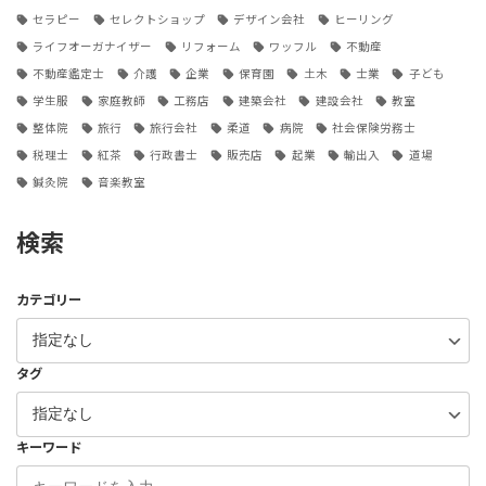
セラピー
セレクトショップ
デザイン会社
ヒーリング
ライフオーガナイザー
リフォーム
ワッフル
不動産
不動産鑑定士
介護
企業
保育園
土木
士業
子ども
学生服
家庭教師
工務店
建築会社
建設会社
教室
整体院
旅行
旅行会社
柔道
病院
社会保険労務士
税理士
紅茶
行政書士
販売店
起業
輸出入
道場
鍼灸院
音楽教室
検索
カテゴリー
タグ
キーワード