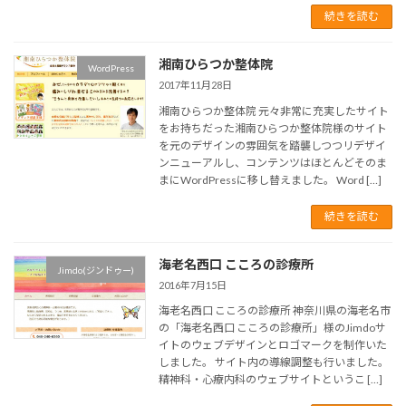
続きを読む
湘南ひらつか整体院
WordPress
2017年11月28日
湘南ひらつか整体院 元々非常に充実したサイト
をお持ちだった湘南ひらつか整体院様のサイト
を元のデザインの雰囲気を踏襲しつつリデザイ
ンニューアルし、コンテンツはほとんどそのま
まにWordPressに移し替えました。 Word […]
続きを読む
海老名西口 こころの診療所
Jimdo(ジンドゥー)
2016年7月15日
海老名西口 こころの診療所 神奈川県の海老名市
の「海老名西口 こころの診療所」様のJimdoサ
イトのウェブデザインとロゴマークを制作いた
しました。 サイト内の導線調整も行いました。
精神科・心療内科のウェブサイトというこ […]