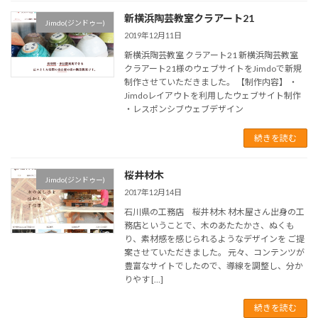
新横浜陶芸教室クラアート21
Jimdo(ジンドゥー)
2019年12月11日
新横浜陶芸教室 クラアート21 新横浜陶芸教室
クラアート21様のウェブサイトをJimdoで新規
制作させていただきました。 【制作内容】 ・
Jimdoレイアウトを利用したウェブサイト制作
・レスポンシブウェブデザイン
続きを読む
桜井材木
Jimdo(ジンドゥー)
2017年12月14日
石川県の工務店 桜井材木 材木屋さん出身の工
務店ということで、木のあたたかさ、ぬくも
り、素材感を感じられるようなデザインを ご提
案させていただきました。 元々、コンテンツが
豊富なサイトでしたので、導線を調整し、分か
りやす […]
続きを読む