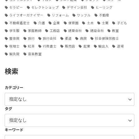
セラピー
セレクトショップ
デザイン会社
ヒーリング
ライフオーガナイザー
リフォーム
ワッフル
不動産
不動産鑑定士
介護
企業
保育園
土木
士業
子ども
学生服
家庭教師
工務店
建築会社
建設会社
教室
整体院
旅行
旅行会社
柔道
病院
社会保険労務士
税理士
紅茶
行政書士
販売店
起業
輸出入
道場
鍼灸院
音楽教室
検索
カテゴリー
タグ
キーワード