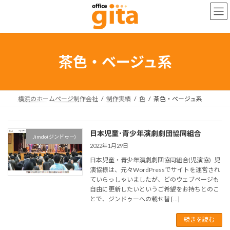
コ
ナ
ン
ビ
テ
ゲ
ン
ー
ツ
シ
へ
ョ
茶色・ベージュ系
ス
ン
キ
に
ッ
移
プ
動
横浜のホームページ制作会社
制作実績
色
茶色・ベージュ系
日本児童･青少年演劇劇団協同組合
Jimdo(ジンドゥー)
2022年1月29日
日本児童・青少年演劇劇団協同組合(児演協) 児
演協様は、元々WordPressでサイトを運営され
ていらっしゃいましたが、どのウェブページも
自由に更新したいというご希望をお持ちとのこ
とで、ジンドゥーへの載せ替 […]
続きを読む