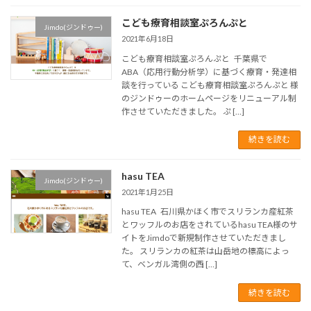
こども療育相談室ぷろんぷと
Jimdo(ジンドゥー)
2021年6月18日
こども療育相談室ぷろんぷと 千葉県で
ABA（応用行動分析学）に基づく療育・発達相
談を行っている こども療育相談室ぷろんぷと 様
のジンドゥーのホームページをリニューアル制
作させていただきました。 ぷ […]
続きを読む
hasu TEA
Jimdo(ジンドゥー)
2021年1月25日
hasu TEA 石川県かほく市でスリランカ産紅茶
とワッフルのお店をされているhasu TEA様のサ
イトをJimdoで新規制作させていただきまし
た。 スリランカの紅茶は山岳地の標高によっ
て、ベンガル湾側の西 […]
続きを読む