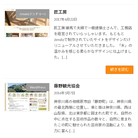
匠工房
Jimdo(ジンドゥー)
2017年6月22日
匠工房 練馬で夫婦で一級建築士さんで、工務店
を経営されていらっしゃいます。 もともと
Jimdoで制作されていたサイトをデザインだけ
リニューアルさせていただきました。 「木」の
温かみを感じる柔らかなデザインに仕上げまし
た。 […]
続きを読む
藤野観光協会
WordPress
2016年5月7日
神奈川県の相模原市旧「藤野町」は、神奈川県
の最北西端に位置し、東と南は神奈川県、西は
山梨県、北は東京都に囲まれた町です。 自然の
中に点在する芸術作品の数々と、自然に恵まれ
たこの町に魅せられた芸術家の活動により、魅
力に富ん […]