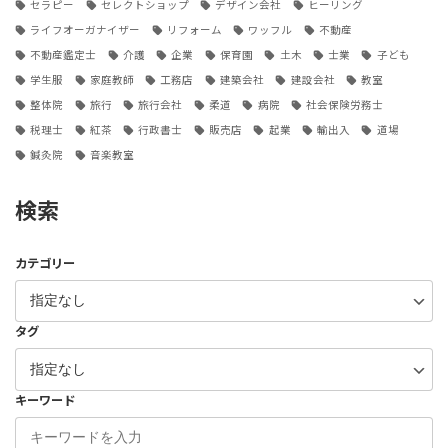
セラピー
セレクトショップ
デザイン会社
ヒーリング
ライフオーガナイザー
リフォーム
ワッフル
不動産
不動産鑑定士
介護
企業
保育園
土木
士業
子ども
学生服
家庭教師
工務店
建築会社
建設会社
教室
整体院
旅行
旅行会社
柔道
病院
社会保険労務士
税理士
紅茶
行政書士
販売店
起業
輸出入
道場
鍼灸院
音楽教室
検索
カテゴリー
タグ
キーワード