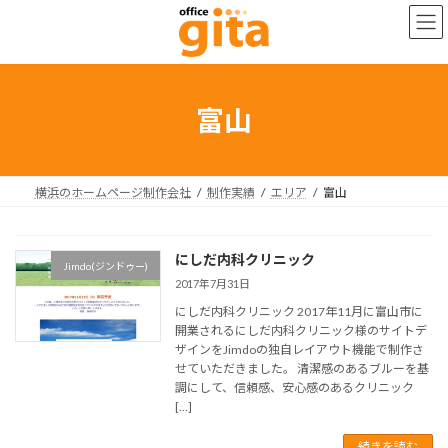
コ
ナ
ン
ビ
テ
ゲ
ン
ー
ツ
シ
へ
ョ
富山
ス
ン
キ
に
ッ
移
プ
動
横浜のホームページ制作会社
制作実績
エリア
富山
にしだ内科クリニック
Jimdo(ジンドゥー)
2017年7月31日
にしだ内科クリニック 2017年11月に富山市に
開業されるにしだ内科クリニック様のサイトデ
ザインをJimdoの独自レイアウト機能で制作さ
せていただきました。 清潔感のあるブルーを基
調にして、信頼感、安心感のあるクリニック
[…]
続きを読む