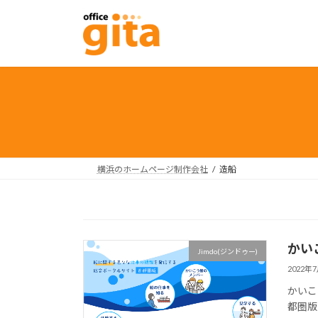
コ
ナ
ン
ビ
テ
ゲ
ン
ー
ツ
シ
へ
ョ
ス
ン
キ
に
ッ
移
プ
動
横浜のホームページ制作会社
造船
かい
Jimdo(ジンドゥー)
2022年
かいこ
都圏版