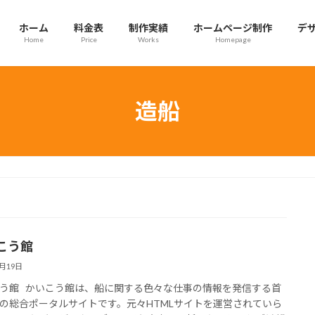
ホーム
料金表
制作実績
ホームページ制作
デ
Home
Price
Works
Homepage
造船
こう館
7月19日
う館 かいこう館は、船に関する色々な仕事の情報を発信する首
の総合ポータルサイトです。元々HTMLサイトを運営されていら