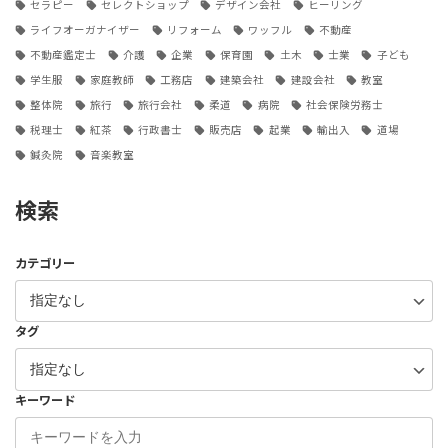
セラピー
セレクトショップ
デザイン会社
ヒーリング
ライフオーガナイザー
リフォーム
ワッフル
不動産
不動産鑑定士
介護
企業
保育園
土木
士業
子ども
学生服
家庭教師
工務店
建築会社
建設会社
教室
整体院
旅行
旅行会社
柔道
病院
社会保険労務士
税理士
紅茶
行政書士
販売店
起業
輸出入
道場
鍼灸院
音楽教室
検索
カテゴリー
タグ
キーワード