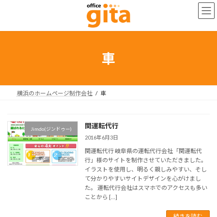
コ
ナ
ン
ビ
テ
ゲ
ン
ー
ツ
シ
へ
ョ
車
ス
ン
キ
に
ッ
移
プ
動
横浜のホームページ制作会社
車
関運転代行
Jimdo(ジンドゥー)
2016年6月3日
関運転代行 岐阜県の運転代行会社「関運転代
行」様のサイトを制作させていただきました。
イラストを使用し、明るく親しみやすい、そし
て分かりやすいサイトデザインを心がけまし
た。 運転代行会社はスマホでのアクセスも多い
ことから […]
続きを読む