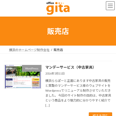
コ
ナ
ン
ビ
テ
ゲ
ン
ー
ツ
シ
へ
ョ
販売店
ス
ン
キ
に
ッ
移
プ
動
横浜のホームページ制作会社
販売店
マンデーサービス（中古家具）
WordPress
2016年5月11日
横浜ららぽーと正面にあります中古家具の販売
と買取のマンデーサービス様のウェブサイトを
Wordpressでリニューアル制作させていただき
ました。 今回のサイト制作の目的は、中古家具
という商品をより魅力的に分かりやすく紹介で
[…]
続きを読む