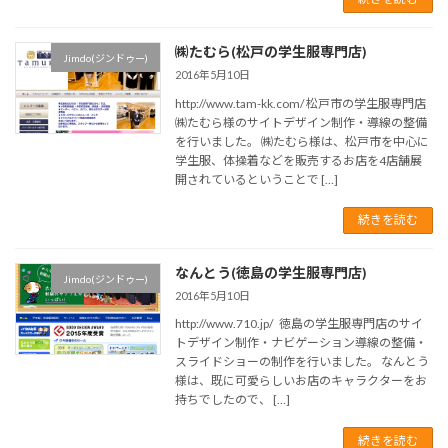
㈱たむら(松戸の学生服専門店)
Jimdo(ジンドゥー)
2016年5月10日
http://www.tam-kk.com/ 松戸市の学生服専門店
㈱たむら様のサイトデザイン制作・導線の整備
を行いました。 ㈱たむら様は、松戸市を中心に
学生服、体操着などを販売するお店を4店舗展
開されているということで […]
続きを読む
なんとう(徳島の学生服専門店)
Jimdo(ジンドゥー)
2016年5月10日
http://www.710.jp/ 徳島の学生服専門店のサイ
トデザイン制作・ナビゲーション導線の整備・
スライドショーの制作を行いました。 なんとう
様は、既に可愛らしいお店のキャラクターをお
持ちでしたので、 […]
続きを読む