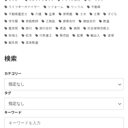
ライフオーガナイザー
リフォーム
ワッフル
不動産
不動産鑑定士
介護
企業
保育園
土木
士業
子ども
学生服
家庭教師
工務店
建築会社
建設会社
教室
整体院
旅行
旅行会社
柔道
病院
社会保険労務士
税理士
紅茶
行政書士
販売店
起業
輸出入
道場
鍼灸院
音楽教室
検索
カテゴリー
タグ
キーワード