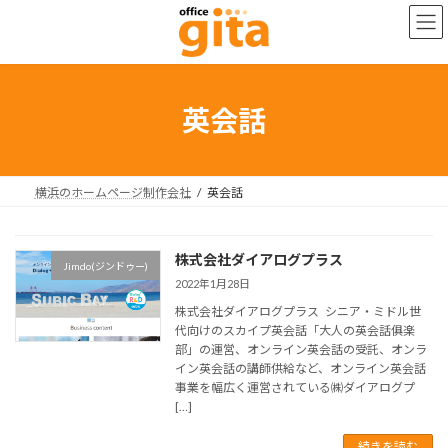
コ
ナ
ン
ビ
テ
ゲ
ン
ー
ツ
シ
へ
ョ
英会話
ス
ン
キ
に
ッ
移
プ
動
横浜のホームページ制作会社
英会話
株式会社ダイアログプラス
Jimdo(ジンドゥー)
2022年1月28日
株式会社ダイアログプラス シニア・ミドル世
代向けのスカイプ英会話「大人の英会話俱楽
部」の運営、オンライン英会話の受託、オンラ
イン英会話の講師供給など、オンライン英会話
事業を幅広く運営されている㈱ダイアログプ
[…]
続きを読む