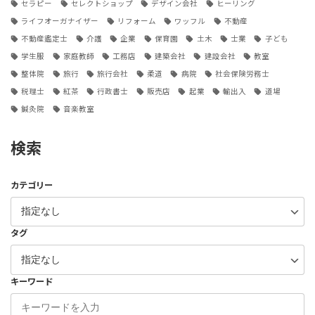
セラピー
セレクトショップ
デザイン会社
ヒーリング
ライフオーガナイザー
リフォーム
ワッフル
不動産
不動産鑑定士
介護
企業
保育園
土木
士業
子ども
学生服
家庭教師
工務店
建築会社
建設会社
教室
整体院
旅行
旅行会社
柔道
病院
社会保険労務士
税理士
紅茶
行政書士
販売店
起業
輸出入
道場
鍼灸院
音楽教室
検索
カテゴリー
タグ
キーワード