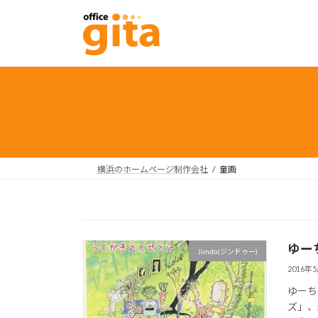
コ
ナ
ン
ビ
テ
ゲ
ン
ー
ツ
シ
へ
ョ
ス
ン
キ
に
ッ
移
プ
動
横浜のホームページ制作会社
童画
ゆー
Jimdo(ジンドゥー)
2016年
ゆーち
ズ」、