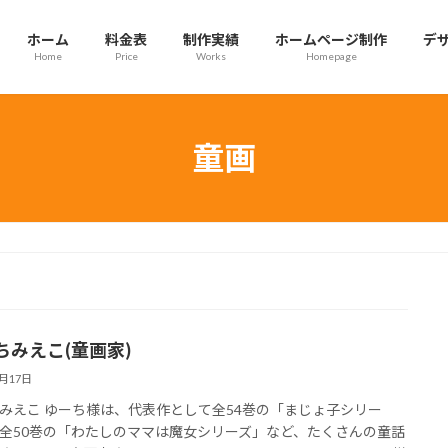
ホーム
料金表
制作実績
ホームページ制作
デ
Home
Price
Works
Homepage
童画
ちみえこ(童画家)
5月17日
みえこ ゆーち様は、代表作として全54巻の「まじょ子シリー
全50巻の「わたしのママは魔女シリーズ」など、たくさんの童話