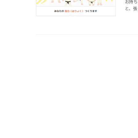
お持ち
と、張り