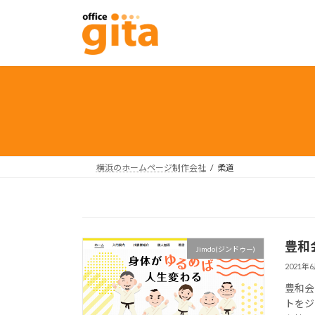
コ
ナ
ン
ビ
テ
ゲ
ン
ー
ツ
シ
へ
ョ
ス
ン
キ
に
ッ
移
プ
動
横浜のホームページ制作会社
柔道
豊和
Jimdo(ジンドゥー)
2021年
豊和会
トをジ