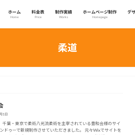
ホーム
料金表
制作実績
ホームページ制作
デ
Home
Price
Works
Homepage
柔道
会
6月1日
 千葉・東京で柔術八光流柔術を主宰されている豊和会様のサイ
ンドゥーで新規制作させていただきました。 元々Wixでサイトを