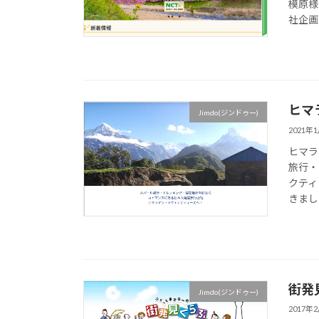
模原様
社企画
ヒマ
Jimdo(ジンドゥー)
2021年
ヒマラ
旅行・
クティ
きました
街発
Jimdo(ジンドゥー)
2017年