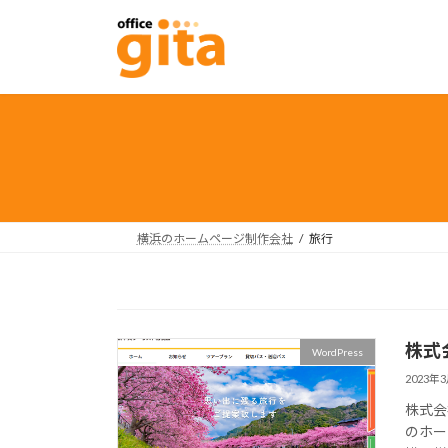
コ
ナ
ン
ビ
テ
ゲ
ン
ー
ツ
シ
へ
ョ
ス
ン
キ
に
ッ
移
プ
動
横浜のホームページ制作会社
旅行
株式
WordPress
2023年
株式会
のホー