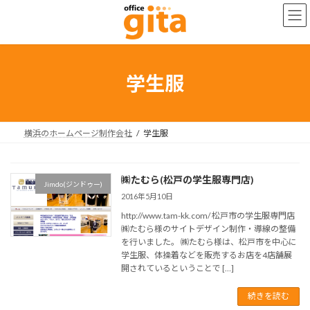
コ
ナ
ン
ビ
テ
ゲ
ン
ー
ツ
シ
へ
ョ
学生服
ス
ン
キ
に
ッ
移
プ
動
横浜のホームページ制作会社
学生服
㈱たむら(松戸の学生服専門店)
Jimdo(ジンドゥー)
2016年5月10日
http://www.tam-kk.com/ 松戸市の学生服専門店
㈱たむら様のサイトデザイン制作・導線の整備
を行いました。 ㈱たむら様は、松戸市を中心に
学生服、体操着などを販売するお店を4店舗展
開されているということで […]
続きを読む