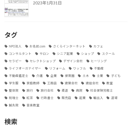
2023年1月31日
タグ
NPO法人
お名前.com
さくらインターネット
カフェ
コンサルタント
サロン
シニア起業
ショップ
スクール
セラピー
セレクトショップ
デザイン会社
ヒーリング
ライフオーガナイザー
リフォーム
ワッフル
不動産
不動産鑑定士
介護
企業
保育園
土木
士業
子ども
学生服
家庭教師
工務店
建築会社
建設会社
教室
整体院
旅行
旅行会社
柔道
病院
社会保険労務士
税理士
紅茶
行政書士
販売店
起業
輸出入
道場
鍼灸院
音楽教室
検索