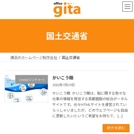
コ
ナ
ン
ビ
テ
ゲ
ン
ー
ツ
シ
へ
ョ
国土交通省
ス
ン
キ
に
ッ
移
プ
動
横浜のホームページ制作会社
国土交通省
かいこう館
Jimdo(ジンドゥー)
2022年7月19日
かいこう館 かいこう館は、船に関する色々な
仕事の情報を発信する首都圏版の総合ポータル
サイトです。元々HTMLサイトを運営されてい
らっしゃいましたが、どのウェブページも自由
に更新したいというご希望をお持ちで、 […]
続きを読む