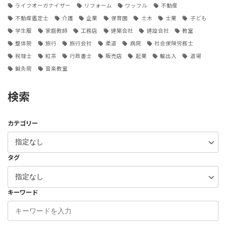
ライフオーガナイザー
リフォーム
ワッフル
不動産
不動産鑑定士
介護
企業
保育園
土木
士業
子ども
学生服
家庭教師
工務店
建築会社
建設会社
教室
整体院
旅行
旅行会社
柔道
病院
社会保険労務士
税理士
紅茶
行政書士
販売店
起業
輸出入
道場
鍼灸院
音楽教室
検索
カテゴリー
タグ
キーワード