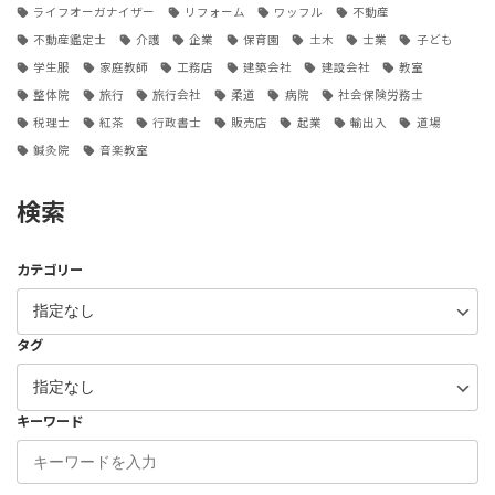
ライフオーガナイザー
リフォーム
ワッフル
不動産
不動産鑑定士
介護
企業
保育園
土木
士業
子ども
学生服
家庭教師
工務店
建築会社
建設会社
教室
整体院
旅行
旅行会社
柔道
病院
社会保険労務士
税理士
紅茶
行政書士
販売店
起業
輸出入
道場
鍼灸院
音楽教室
検索
カテゴリー
タグ
キーワード