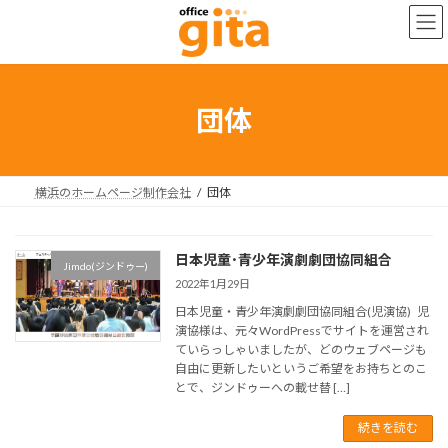
コ
ナ
ン
ビ
テ
ゲ
ン
ー
ツ
シ
へ
ョ
団体
ス
ン
キ
に
ッ
移
プ
動
横浜のホームページ制作会社
団体
日本児童･青少年演劇劇団協同組合
Jimdo(ジンドゥー)
2022年1月29日
日本児童・青少年演劇劇団協同組合(児演協) 児
演協様は、元々WordPressでサイトを運営され
ていらっしゃいましたが、どのウェブページも
自由に更新したいというご希望をお持ちとのこ
とで、ジンドゥーへの載せ替 […]
続きを読む