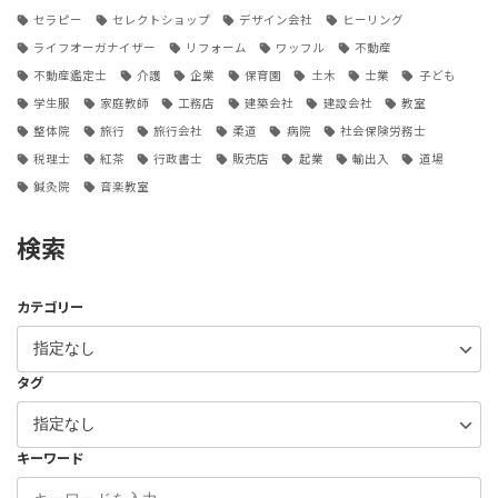
セラピー
セレクトショップ
デザイン会社
ヒーリング
ライフオーガナイザー
リフォーム
ワッフル
不動産
不動産鑑定士
介護
企業
保育園
土木
士業
子ども
学生服
家庭教師
工務店
建築会社
建設会社
教室
整体院
旅行
旅行会社
柔道
病院
社会保険労務士
税理士
紅茶
行政書士
販売店
起業
輸出入
道場
鍼灸院
音楽教室
検索
カテゴリー
タグ
キーワード