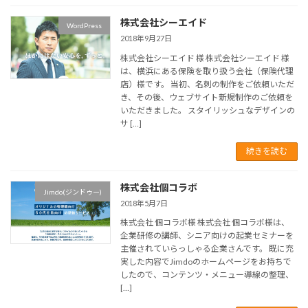
株式会社シーエイド
WordPress
2018年9月27日
株式会社シーエイド 様 株式会社シーエイド 様
は、横浜にある保険を取り扱う会社（保険代理
店）様です。 当初、名刺の制作をご依頼いただ
き、その後、ウェブサイト新規制作のご依頼を
いただきました。 スタイリッシュなデザインの
サ […]
続きを読む
株式会社個コラボ
Jimdo(ジンドゥー)
2018年5月7日
株式会社 個コラボ様 株式会社 個コラボ様は、
企業研修の講師、シニア向けの起業セミナーを
主催されていらっしゃる企業さんです。 既に充
実した内容でJimdoのホームページをお持ちで
したので、コンテンツ・メニュー導線の整理、
[…]