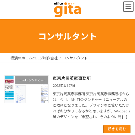
コ
ナ
ン
ビ
テ
ゲ
ン
ー
ツ
シ
へ
ョ
コンサルタント
ス
ン
キ
に
ッ
移
プ
動
横浜のホームページ制作会社
コンサルタント
東京片岡英彦事務所
Jimdo(ジンドゥー)
2022年1月27日
東京片岡英彦事務所 東京片岡英彦事務所様から
は、今回、3回目のジンドゥーリニューアルの
ご依頼となりました。 デザインをご覧いただけ
ればお分かりになるかと思いますが、Wikipedia
風のデザインをご希望され、そのように制 […]
続きを読む